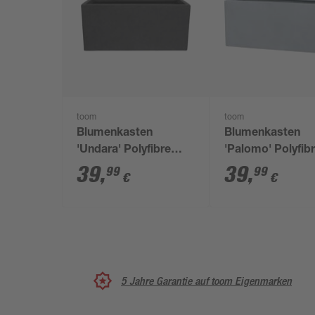
toom
toom
Blumenkasten
Blumenkasten
'Undara' Polyfibre
'Palomo' Polyfib
Steinoptik dunkelgrau
Betonoptik grau 
39
,
39
,
99
99
€
€
50 x 21 x 21 cm
21 x 21 cm
5 Jahre Garantie auf toom Eigenmarken