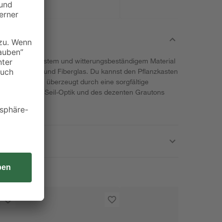
 aus dem robustem und witterungsbeständigem Material
gnesiumoxid und Fiberglas. Du kannst den Pflanzkasten
s Pflanzgefäß überzeugt durch eine sorgfältige
cht. Dank der Seil-Optik und des dezenten Grautons
 zur Geltung.