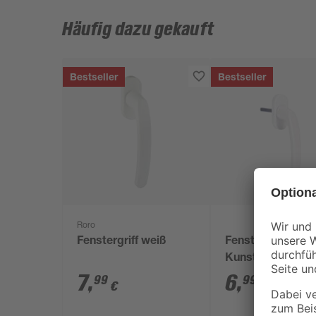
Häufig dazu gekauft
Bestseller
Bestseller
Roro
Fenstergriff weiß
Fenstergriff
Kunststoff weiß
7
,
6
,
99
99
€
€