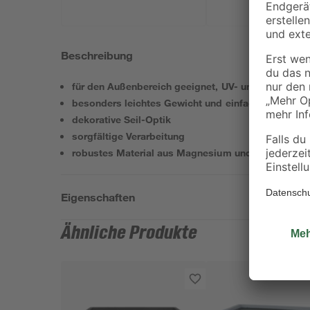
Beschreibung
für den Außenbereich geeignet, UV- und witterung
besonders leichtes Gewicht und einfach zu beweg
dekorative Seil-Optik
sorgfältige Verarbeitung
robustes Material aus Magnesium und Fiberglas
Eigenschaften
Ähnliche Produkte