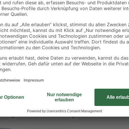
Das Pflanzgefäß 'Pacaya' besteht
sbeständig
Fibre-Clay, einem Gemisch aus Ma
en
gut im Außenbereich einsetzen. Da
Verarbeitung und das leichte Gewi
bringt der Topf deine Pflanzen gut