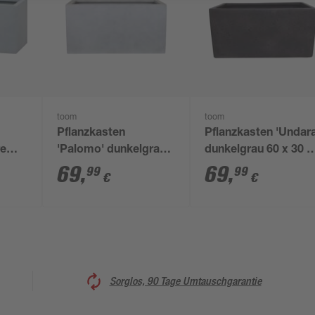
toom
toom
Pflanzkasten
Pflanzkasten 'Undara
re
'Palomo' dunkelgrau
dunkelgrau 60 x 30 x
50 x
60 x 30 x 30 cm
30 cm
69
,
69
,
99
99
€
€
Sorglos, 90 Tage Umtauschgarantie