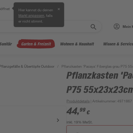
öffnet
✕
Hier kannst du deinen
, falls
Markt anpassen
er nicht stimmt.
Mein 
Sanitär
Garten & Freizeit
Wohnen & Haushalt
Wissen & Servic
Pflanzgefäße & Übertöpfe Outdoor
/
Pflanzkasten 'Pacaya' Fiberglas grau P75 
Pflanzkasten 'Pa
P75 55x23x23c
Produktdetails
| Artikelnummer
:
4971867
44
,
99
€
inkl. 19% MwSt.