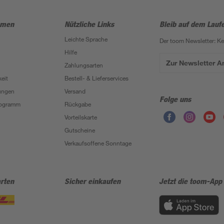
hmen
Nützliche Links
Bleib auf dem Lauf
Leichte Sprache
Der toom Newsletter: K
Hilfe
Zur Newsletter 
Zahlungsarten
eit
Bestell- & Lieferservices
ungen
Versand
Folge uns
Programm
Rückgabe
Vorteilskarte
Gutscheine
Verkaufsoffene Sonntage
rten
Sicher einkaufen
Jetzt die toom-App