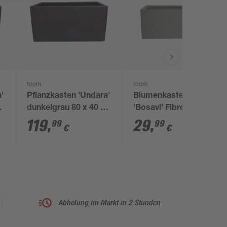
toom
toom
'
Pflanzkasten 'Undara'
Blumenkasten
dunkelgrau 80 x 40 x
'Bosavi' Fibreclay
40 cm
grau 44 x 22 x 20 cm
119
,
29
,
99
99
€
€
Abholung im Markt in 2 Stunden