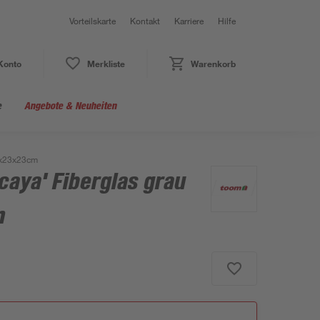
Vorteilskarte
Kontakt
Karriere
Hilfe
Konto
Merkliste
Warenkorb
e
Angebote & Neuheiten
55x23x23cm
caya' Fiberglas grau
m