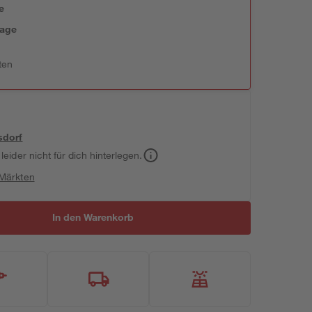
e
tage
ten
sdorf
leider nicht für dich hinterlegen.
 Märkten
In den Warenkorb