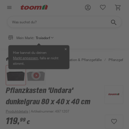
Mein Markt:
Troisdorf
✕
Hier kannst du deinen
, falls er nicht
Markt anpassen
/
Garten & Freizeit
/
Gartendekoration & Pflanzgefäße
/
Pflanzgefäße
stimmt.
Pflanzkasten 'Undara'
dunkelgrau 80 x 40 x 40 cm
Produktdetails
| Artikelnummer
:
4971207
119
,
99
€