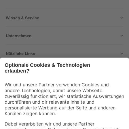
Wissen & Service
Unternehmen
Nützliche Links
Bleib auf dem Laufenden mit unserem Newsletter
Der toom Newsletter: Keine Angebote und Aktionen mehr verpassen!
Zur Newsletter Anmeldung
Folge uns