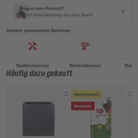
Fragen zum Produkt?
Sofort-Videoberatung aus dem Markt
Unsere passenden Services
Handwerksservice
Mietgeräteservice
Miettra
Häufig dazu gekauft
Mengenrabatt
Bestseller