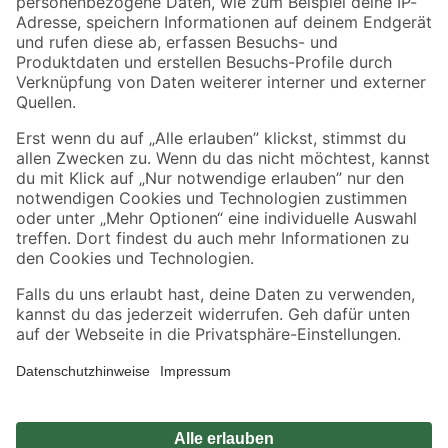
Zahlungsarten
Versandarten
Sicher einkaufen
Jetzt die toom-App herunterladen
Alle Preisangaben in EUR inkl. gesetzl. MwSt.. Die dargestellten Angebote sind unter
Umständen nicht in allen Märkten verfügbar. Die angegebenen Verfügbarkeiten beziehen
sich auf den unter "Mein Markt" ausgewählten toom Baumarkt. Alle Angebote und
Produkte nur solange der Vorrat reicht.
*Paketversand ab 59 € versandkostenfrei, gilt nicht für Artikel mit Speditionsversand, hier
fallen zusätzliche Versandkosten an.
Datenschutz
Privatsphäre
Impressum
AGB