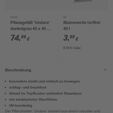
toom
B1
Pflanzgefäß 'Undara'
Blumenerde torffrei
dunkelgrau 40 x 40 x
40 l
40 cm
74
,
3
,
99
99
€
€
0,10 € / Liter
Beschreibung
besonders leicht und einfach zu bewegen
schlag- und bruchfest
Ablauf im Topfboden verhindert Staunässe
mit strukturierter Oberfläche
UV-beständig
Der Pflanzkasten 'Undara' besteht aus einem robusten und