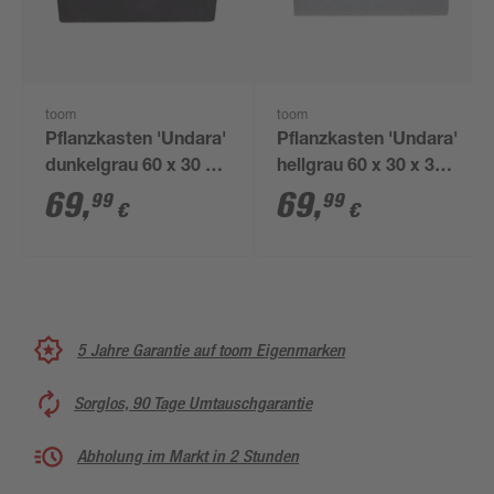
toom
toom
Pflanzkasten 'Undara'
Pflanzkasten 'Undara'
dunkelgrau 60 x 30 x
hellgrau 60 x 30 x 30
30 cm
cm
69
,
69
,
99
99
€
€
5 Jahre Garantie auf toom Eigenmarken
Sorglos, 90 Tage Umtauschgarantie
Abholung im Markt in 2 Stunden