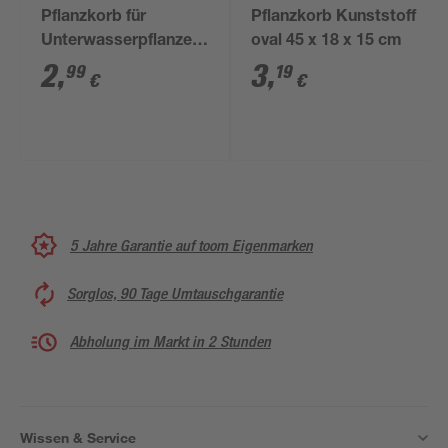
Pflanzkorb für
Pflanzkorb Kunststoff
Unterwasserpflanzen
oval 45 x 18 x 15 cm
Kunststoff 28 x 28 cm
2
,
3
,
99
19
€
€
5 Jahre Garantie auf toom Eigenmarken
Sorglos, 90 Tage Umtauschgarantie
Abholung im Markt in 2 Stunden
Wissen & Service