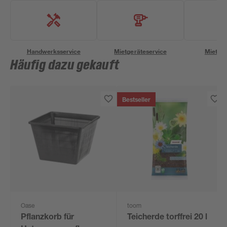
Handwerksservice
Mietgeräteservice
Miettra
Häufig dazu gekauft
Bestseller
Oase
toom
Pflanzkorb für
Teicherde torffrei 20 l