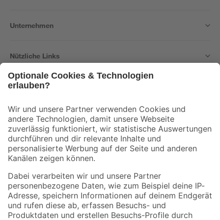
Unternehmen
Nützliche Links
Bleib auf dem Laufenden mit unserem Newsletter
Der toom Newsletter: Keine Angebote und Aktionen mehr verpassen!
Zur Newsletter Anmeldung
Folge uns
Zahlungsarten
Versandarten