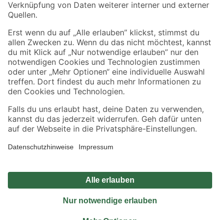
Sicher einkaufen
Jetzt die toom-App herunterladen
Alle Preisangaben in EUR inkl. gesetzl. MwSt.. Die dargestellten Angebote sind unter
Umständen nicht in allen Märkten verfügbar. Die angegebenen Verfügbarkeiten beziehen
sich auf den unter "Mein Markt" ausgewählten toom Baumarkt. Alle Angebote und
Produkte nur solange der Vorrat reicht.
*Paketversand ab 59 € versandkostenfrei, gilt nicht für Artikel mit Speditionsversand, hier
fallen zusätzliche Versandkosten an.
Datenschutz
Privatsphäre
Impressum
AGB
Nutzungsbedingungen
Widerrufsrecht
Vertrag widerrufen
Barrierefreiheit