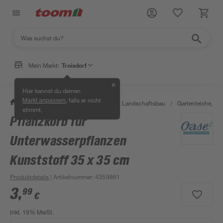
Mein Markt:
Troisdorf
✕
Hier kannst du deinen
, falls er nicht
Markt anpassen
/
Garten & Freizeit
/
Gartenbau & Landschaftsbau
/
Gartenteiche, Br
stimmt.
Pflanzkorb für
Unterwasserpflanzen
Kunststoff 35 x 35 cm
Produktdetails
| Artikelnummer
:
4359861
3
,
99
€
inkl. 19% MwSt.