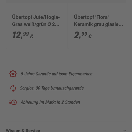
Übertopf Jute/Hogla-
Übertopf 'Flora'
Gras weiß/grün Ø 20 x
Keramik grau glasiert
19 cm
Ø 9,4 x 8,5 cm
12
,
2
,
99
99
€
€
5 Jahre Garantie auf toom Eigenmarken
Sorglos, 90 Tage Umtauschgarantie
Abholung im Markt in 2 Stunden
Wissen & Service