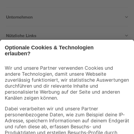
Unternehmen
Nützliche Links
Bleib auf dem Laufenden mit unserem Newsletter
Der toom Newsletter: Keine Angebote und Aktionen mehr verpassen!
Zur Newsletter Anmeldung
Folge uns
Zahlungsarten
Versandarten