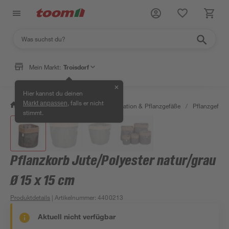
Mein Markt:
Troisdorf
✕
Hier kannst du deinen
, falls er nicht
Markt anpassen
/
Garten & Freizeit
/
Gartendekoration & Pflanzgefäße
/
Pflanzgefäße
stimmt.
Pflanzkorb Jute/Polyester natur/grau
Ø 15 x 15 cm
Produktdetails
| Artikelnummer
:
4400213
Aktuell nicht verfügbar