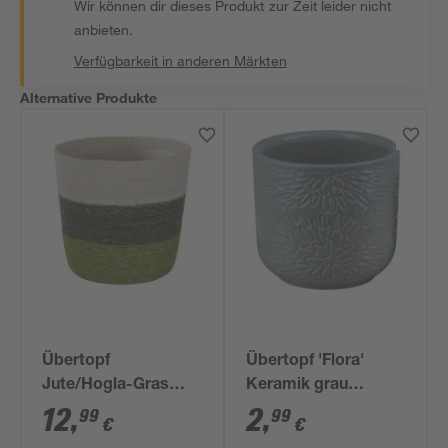
Wir können dir dieses Produkt zur Zeit leider nicht
anbieten.
Verfügbarkeit in anderen Märkten
Alternative Produkte
Übertopf
Übertopf 'Flora'
Jute/Hogla-Gras
Keramik grau
weiß/grün Ø 20 x 19
glasiert Ø 9,4 x 8,5
12
,
2
,
99
99
€
€
cm
cm