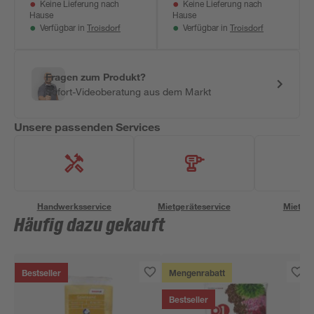
Keine Lieferung nach
Keine Lieferung nach
Hause
Hause
Troisdorf
Troisdorf
Verfügbar in
Verfügbar in
Fragen zum Produkt?
Sofort-Videoberatung aus dem Markt
Unsere passenden Services
Handwerksservice
Mietgeräteservice
Miettra
Häufig dazu gekauft
Bestseller
Mengenrabatt
Bestseller