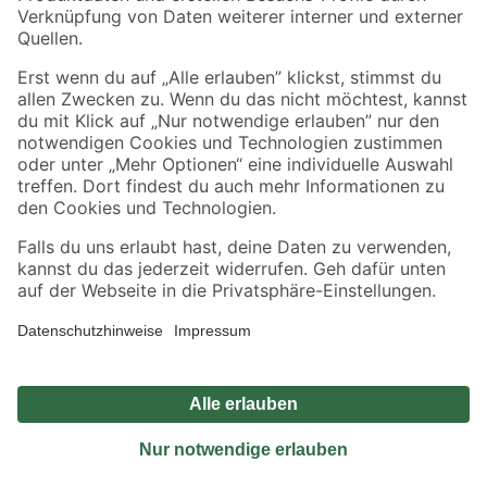
Sicher einkaufen
Jetzt die toom-App herunterladen
Alle Preisangaben in EUR inkl. gesetzl. MwSt.. Die dargestellten Angebote sind unter
Umständen nicht in allen Märkten verfügbar. Die angegebenen Verfügbarkeiten beziehen
sich auf den unter "Mein Markt" ausgewählten toom Baumarkt. Alle Angebote und
Produkte nur solange der Vorrat reicht.
*Paketversand ab 59 € versandkostenfrei, gilt nicht für Artikel mit Speditionsversand, hier
fallen zusätzliche Versandkosten an.
Datenschutz
Privatsphäre
Impressum
AGB
Nutzungsbedingungen
Widerrufsrecht
Vertrag widerrufen
Barrierefreiheit