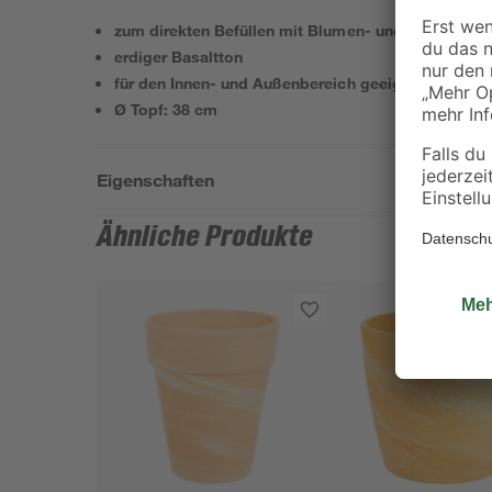
zum direkten Befüllen mit Blumen- und Pflanzener
erdiger Basaltton
für den Innen- und Außenbereich geeignet
Ø Topf: 38 cm
Eigenschaften
Ähnliche Produkte