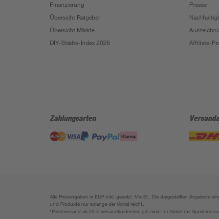
Finanzierung
Presse
Übersicht Ratgeber
Nachhaltigk
Übersicht Märkte
Auszeichn
DIY-Städte-Index 2026
Affiliate-
Zahlungsarten
Versanda
Alle Preisangaben in EUR inkl. gesetzl. MwSt.. Die dargestellten Angebote 
und Produkte nur solange der Vorrat reicht.
*Paketversand ab 59 € versandkostenfrei, gilt nicht für Artikel mit Speditionsv