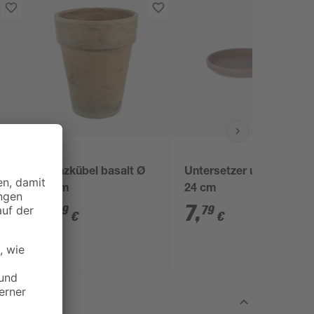
Pflanzkübel basalt Ø
Untersetzer umbra Ø
26 cm
24 cm
9
,
7
,
69
79
€
€