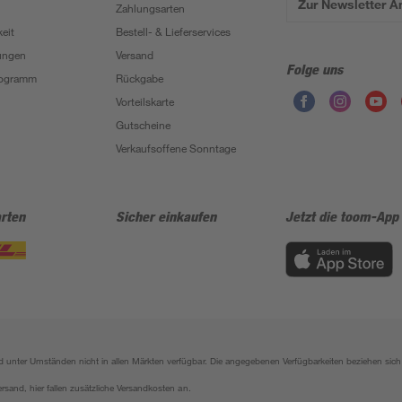
Zur Newsletter 
Zahlungsarten
eit
Bestell- & Lieferservices
ungen
Versand
Folge uns
Programm
Rückgabe
Vorteilskarte
Gutscheine
Verkaufsoffene Sonntage
rten
Sicher einkaufen
Jetzt die toom-App
sind unter Umständen nicht in allen Märkten verfügbar. Die angegebenen Verfügbarkeiten beziehen s
ersand, hier fallen zusätzliche Versandkosten an.