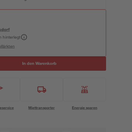
sdorf
h hinterlegt
 Märkten
In den Warenkorb
eservice
Miettransporter
Energie sparen