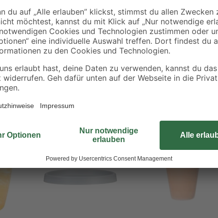
Dieser Pflanzkübel wird direkt mit
de
sorgt dabei für eine optimale Dra
Aufgrund des natürlichen Tonmater
Außenbereich eingesetzt werden.