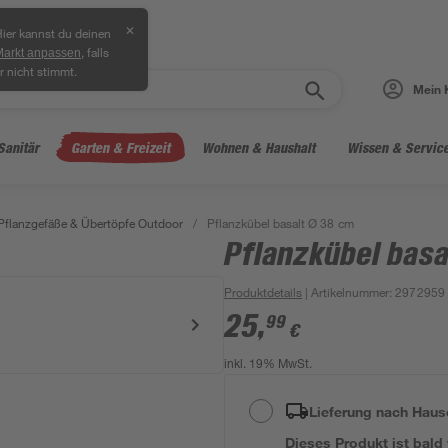
✕
ier kannst du deinen
, falls
Markt anpassen
r nicht stimmt.
Mein 
Sanitär
Garten & Freizeit
Wohnen & Haushalt
Wissen & Servic
Pflanzgefäße & Übertöpfe Outdoor
/
Pflanzkübel basalt Ø 38 cm
Pflanzkübel basa
Produktdetails
| Artikelnummer
:
2972959
25
,
99
€
inkl. 19% MwSt.
Lieferung nach Haus
Dieses Produkt ist bald