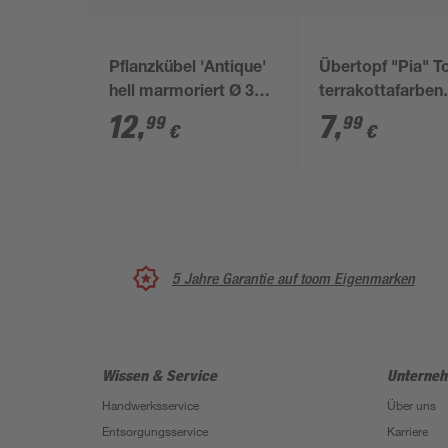
Pflanzkübel 'Antique'
Übertopf "Pia" T
hell marmoriert Ø 31
terrakottafarben
cm
marmoriert Ø 24
12
,
7
,
99
99
€
€
5 Jahre Garantie auf toom Eigenmarken
Wissen & Service
Unterne
Handwerksservice
Über uns
Entsorgungsservice
Karriere