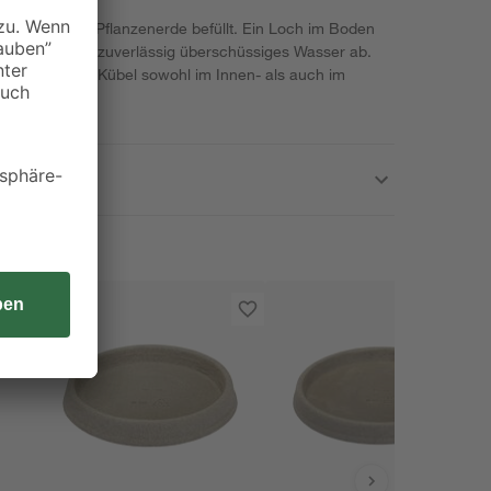
 Blumen- oder Pflanzenerde befüllt. Ein Loch im Boden
inage und lässt zuverlässig überschüssiges Wasser ab.
ials kann der Kübel sowohl im Innen- als auch im