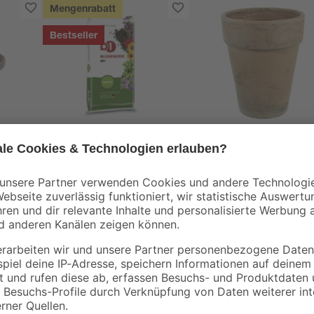
Mengenrabatt
Bestseller
B1
ra Ø
Blumenerde torffrei
Pflanzkübel basalt Ø
40 l
31 cm
3
,
12
,
99
99
€
€
0,10 € / Liter