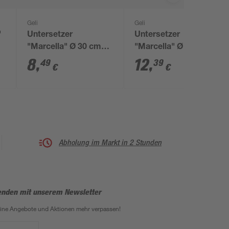
Geli
Geli
'
Untersetzer
Untersetzer
"Marcella" Ø 30 cm
"Marcella" Ø 38 cm
Taupe
Taupe
8
,
12
,
49
39
€
€
Abholung im Markt in 2 Stunden
enden mit unserem Newsletter
eine Angebote und Aktionen mehr verpassen!