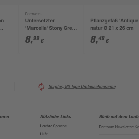
Formwerk
on
Untersetzter
Pflanzgefäß 'Antique
'Marcella' Stony Grey
natur Ø 21 x 26 cm
 cm
Ø 33 x 4,3 cm
8
,
8
,
99
49
€
€
Sorglos, 90 Tage Umtauschgarantie
hmen
Nützliche Links
Bleib auf dem Lauf
Leichte Sprache
Der toom Newsletter: K
Hilfe