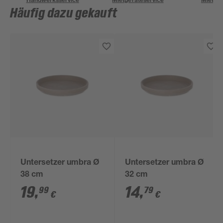
Häufig dazu gekauft
Untersetzer umbra Ø
Untersetzer umbra Ø
38 cm
32 cm
19
,
14
,
99
79
€
€