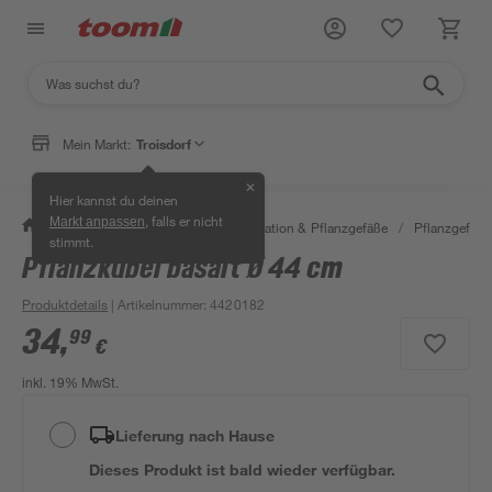
Mein Markt:
Troisdorf
✕
Hier kannst du deinen
, falls er nicht
Markt anpassen
/
Garten & Freizeit
/
Gartendekoration & Pflanzgefäße
/
Pflanzgefäße
stimmt.
Pflanzkübel basalt Ø 44 cm
Produktdetails
| Artikelnummer
:
4420182
34
,
99
€
inkl. 19% MwSt.
Lieferung nach Hause
Dieses Produkt ist bald wieder verfügbar.