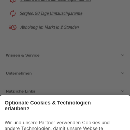
Sorglos, 90 Tage Umtauschgarantie
Abholung im Markt in 2 Stunden
Wissen & Service
Unternehmen
Nützliche Links
Bleib auf dem Laufenden mit unserem Newsletter
Der toom Newsletter: Keine Angebote und Aktionen mehr verpassen!