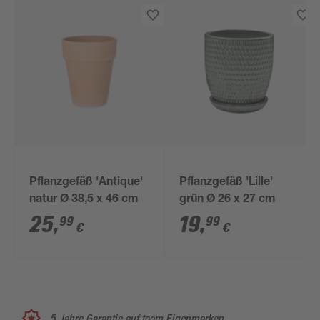
Pflanzgefäß 'Antique'
Pflanzgefäß 'Lille'
natur Ø 38,5 x 46 cm
grün Ø 26 x 27 cm
25
,
19
,
99
99
€
€
5 Jahre Garantie auf toom Eigenmarken