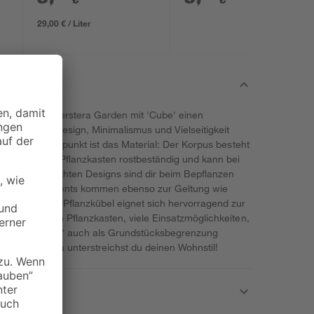
29,00 € / Liter
itektur hat Herstera Garden mit 'Cube' einen
nsprüche an Design, Minimalismus und Vielseitigkeit
n weiterer Pluspunkt ist das Material: Der Korpus besteht
durch ist der Pflanzkasten rostbeständig und kann bei
ank des schlichten Designs sind dir beim Bepflanzen
nte Arrangements kommen ebenso zur Geltung wie
 Der moderne Pflanzkübel eignet sich hervorragend zur
d Garten. Ein Pflanzkasten, viele Einsatzmöglichkeiten,
lanzkübel 'Cube' auch als Grundstücksbegrenzung
' von Herstera unterstreichst du deinen Wohnstil!