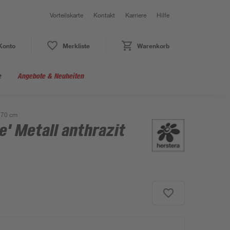
Vorteilskarte
Kontakt
Karriere
Hilfe
Konto
Merkliste
Warenkorb
e
Angebote & Neuheiten
x 70 cm
e' Metall anthrazit