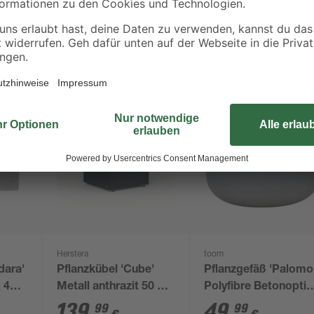
Herstera
toom
dara'
Pflanzkübel 'Cube'
Pflanzgefäß 'Palomo
x 40
Metall anthrazit 50 x
Polyfibre Betonoptik
50 x 50 cm
grau rund Ø 40 x 28,
139
,
49
,
99
99