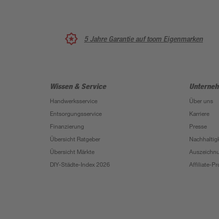
5 Jahre Garantie auf toom Eigenmarken
Wissen & Service
Unterne
Handwerksservice
Über uns
Entsorgungsservice
Karriere
Finanzierung
Presse
Übersicht Ratgeber
Nachhaltigk
Übersicht Märkte
Auszeichn
DIY-Städte-Index 2026
Affiliate-