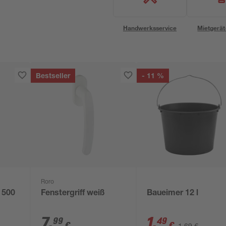
Handwerksservice
Mietgerät
Bestseller
- 11 %
Roro
 500
Fenstergriff weiß
Baueimer 12 l
7
,
1
,
99
49
€
€
1,69 €