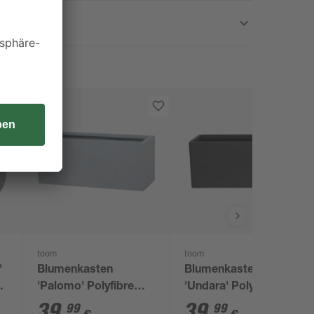
toom
toom
'
Blumenkasten
Blumenkasten
'Palomo' Polyfibre
'Undara' Polyfibre
5
Betonoptik grau 50 x
Steinoptik dunkelgrau
39
,
39
,
99
99