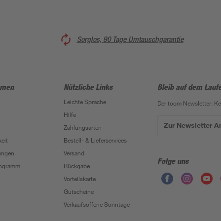
Sorglos, 90 Tage Umtauschgarantie
hmen
Nützliche Links
Bleib auf dem Lauf
Leichte Sprache
Der toom Newsletter: K
Hilfe
Zur Newsletter 
Zahlungsarten
eit
Bestell- & Lieferservices
ungen
Versand
Folge uns
Programm
Rückgabe
Vorteilskarte
Gutscheine
Verkaufsoffene Sonntage