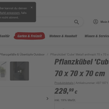
✕
ier kannst du deinen
, falls
Markt anpassen
r nicht stimmt.
Mein 
Sanitär
Garten & Freizeit
Wohnen & Haushalt
Wissen & Servic
Pflanzgefäße & Übertöpfe Outdoor
/
Pflanzkübel 'Cube' Metall anthrazit 70 x 70 
Pflanzkübel 'Cub
+
2
70 x 70 x 70 cm
Produktdetails
| Artikelnummer
:
4971871
229
,
99
€
inkl. 19% MwSt.