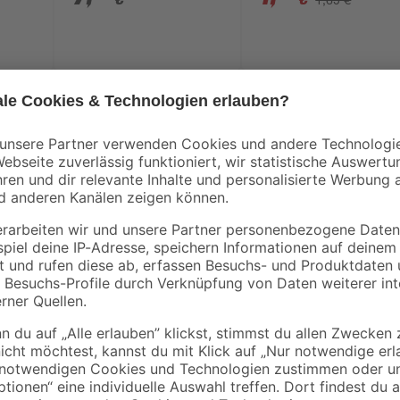
Passend zur zeitgenössischen Arch
Pflanzkasten entworfen, der die A
perfekt miteinander kombiniert. Ei
aus pulverbeschichtetem Stahl, da
jeder Witterung genutzt werden. D
kaum Grenzen gesetzt: Blumig bu
schlichte Stauden oder Sträucher.
Dekoration von Terrasse, Balkon un
denn alternativ kannst du den Pf
nutzen. Mit dem Pflanzkübel 'Cube