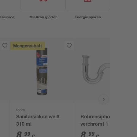
eservice
Miettransporter
Energie sparen
Mengenrabatt
toom
Sanitärsilikon weiß
Röhrensiphon
310 ml
verchromt 1 1/4" x 32
mm
8
,
8
,
99
99
€
€