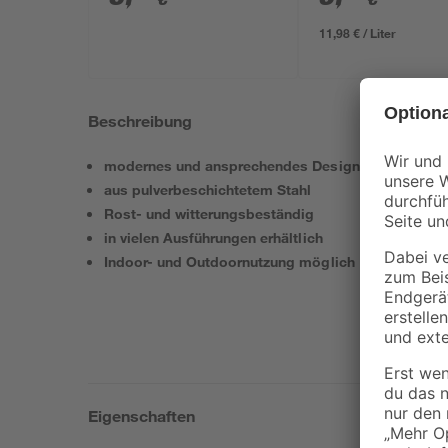
11,98 € / Liter
Beschreibung
modernes und ansprechendes Design
aus pulverbeschichtetem Stahl
Rost- und witterungsbeständig
in vielen Ausführungen erhältlich
Indoor- und Outdoornutzung möglich
Eigenschaften