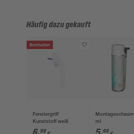
Häufig dazu gekauft
Bestseller
Fenstergriff
Montageschaum
Kunststoff weiß
ml
6
,
5
,
99
99
€
€