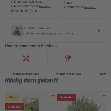
Lieferung nach Hause
Hause
Troisdorf
Nicht verfügbar in
Troisdorf
Verfügbar in
(5)
Fragen zum Produkt?
Sofort-Videoberatung aus dem Markt
Unsere passenden Services
Handwerksservice
Mietgeräteservice
Miettra
Häufig dazu gekauft
5 für 4
Bestseller
Bestseller