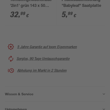
Tomatengewächshaus
Pflücksalatmischung
'2in1' grün 143 x 50
"Babyleaf" Saatplatte
cm
32
,
5
,
99
99
€
€
5 Jahre Garantie auf toom Eigenmarken
Sorglos, 90 Tage Umtauschgarantie
Abholung im Markt in 2 Stunden
Wissen & Service
Unternehmen