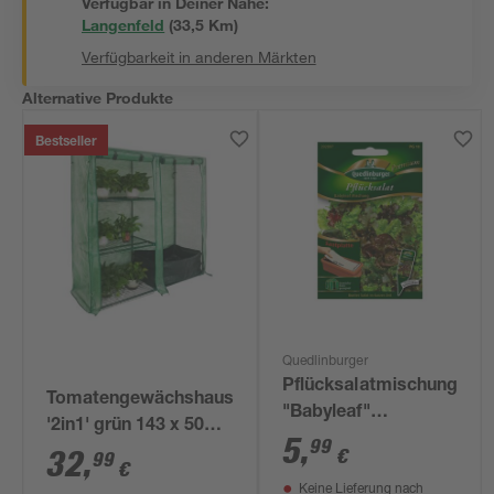
Verfügbar in Deiner Nähe:
Langenfeld
(
33,5
 Km)
Verfügbarkeit in anderen Märkten
Alternative Produkte
Bestseller
Quedlinburger
Pflücksalatmischung
Tomatengewächshaus
"Babyleaf"
'2in1' grün 143 x 50
Saatplatte
5
,
99
cm
32
,
€
99
€
Keine Lieferung nach