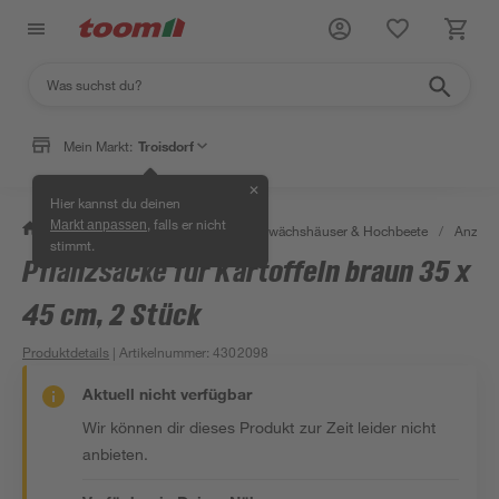
Mein Markt:
Troisdorf
✕
Hier kannst du deinen
, falls er nicht
Markt anpassen
/
Garten & Freizeit
/
Anzucht, Gewächshäuser & Hochbeete
/
Anzuch
stimmt.
Pflanzsäcke für Kartoffeln braun 35 x
45 cm, 2 Stück
Produktdetails
| Artikelnummer
:
4302098
Aktuell nicht verfügbar
Wir können dir dieses Produkt zur Zeit leider nicht
anbieten.