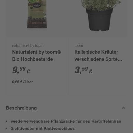
naturtalent by toom
toom
Naturtalent by toom®
Italienische Kräuter
Bio Hochbeeterde
verschiedene Sorten
14 cm Topf
9
,
3
,
99
59
€
€
0,25 € / Liter
Beschreibung
wiederverwendbare Pflanzsäcke für den Kartoffelanbau
Sichtfenster mit Klettverschluss