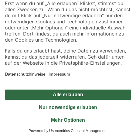
Sicher einkaufen
Jetzt die toom-App herunterladen
Alle Preisangaben in EUR inkl. gesetzl. MwSt.. Die dargestellten Angebote sind unter
Umständen nicht in allen Märkten verfügbar. Die angegebenen Verfügbarkeiten beziehen
sich auf den unter "Mein Markt" ausgewählten toom Baumarkt. Alle Angebote und
Produkte nur solange der Vorrat reicht.
*Paketversand ab 59 € versandkostenfrei, gilt nicht für Artikel mit Speditionsversand, hier
fallen zusätzliche Versandkosten an.
Datenschutz
Privatsphäre
Impressum
AGB
Nutzungsbedingungen
Widerrufsrecht
Vertrag widerrufen
Barrierefreiheit
© 2026 toom Baumarkt GmbH