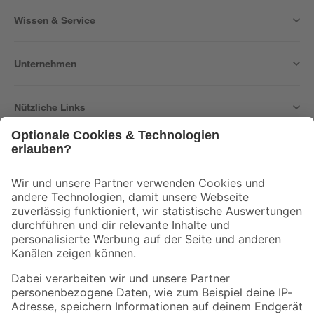
Wissen & Service
Unternehmen
Nützliche Links
Bleib auf dem Laufenden mit unserem Newsletter
Der toom Newsletter: Keine Angebote und Aktionen mehr verpassen!
Zur Newsletter Anmeldung
Folge uns