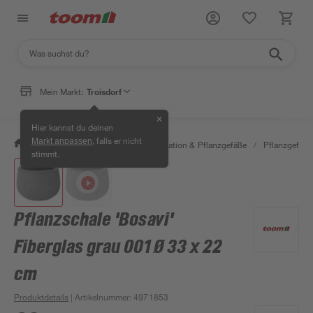
Mein Markt:
Troisdorf
✕
Hier kannst du deinen
, falls er nicht
Markt anpassen
/
Garten & Freizeit
/
Gartendekoration & Pflanzgefäße
/
Pflanzgefäße
stimmt.
Pflanzschale 'Bosavi'
Fiberglas grau 001 Ø 33 x 22
cm
Produktdetails
| Artikelnummer
:
4971853