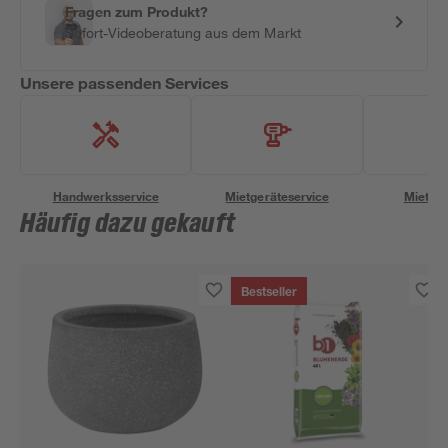
Fragen zum Produkt?
Sofort-Videoberatung aus dem Markt
Unsere passenden Services
Handwerksservice
Mietgeräteservice
Miettra
Häufig dazu gekauft
Bestseller