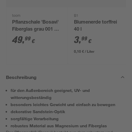
toom
B1
Pflanzschale 'Bosavi'
Blumenerde torffrei
Fiberglas grau 001 Ø
40 l
44 x 30 cm
49
,
3
,
99
99
€
€
0,10 € / Liter
Beschreibung
für den Außenbereich geeignet, UV- und
witterungsbeständig
besonders leichtes Gewicht und einfach zu bewegen
dekorative Sandstein-Optik
sorgfältige Verarbeitung
robustes Material aus Magnesium und Fiberglas