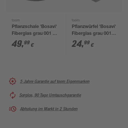
toom
toom
Pflanzschale 'Bosavi'
Pflanzwürfel 'Bosavi'
Fiberglas grau 001 Ø
Fiberglas grau 001
44 x 30 cm
28x26cm
49
,
24
,
99
99
€
€
5 Jahre Garantie auf toom Eigenmarken
Sorglos, 90 Tage Umtauschgarantie
Abholung im Markt in 2 Stunden