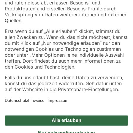
Zahlungsarten
Versandarten
Sicher einkaufen
Jetzt die toom-App herunterladen
Alle Preisangaben in EUR inkl. gesetzl. MwSt.. Die dargestellten Angebote sind unter
Umständen nicht in allen Märkten verfügbar. Die angegebenen Verfügbarkeiten beziehen
sich auf den unter "Mein Markt" ausgewählten toom Baumarkt. Alle Angebote und
Produkte nur solange der Vorrat reicht.
*Paketversand ab 59 € versandkostenfrei, gilt nicht für Artikel mit Speditionsversand, hier
fallen zusätzliche Versandkosten an.
Datenschutz
Privatsphäre
Impressum
AGB
Nutzungsbedingungen
Widerrufsrecht
Vertrag widerrufen