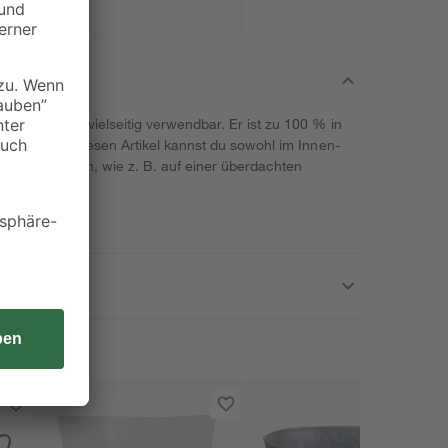
 Zink und ist vielseitig verwendbar. Er ist zu 100 % in
nd frostfest. Diesen Artikel kannst du sowohl im Innen-
ich einsetzen, wie z. B. auf einer überdachten
h.