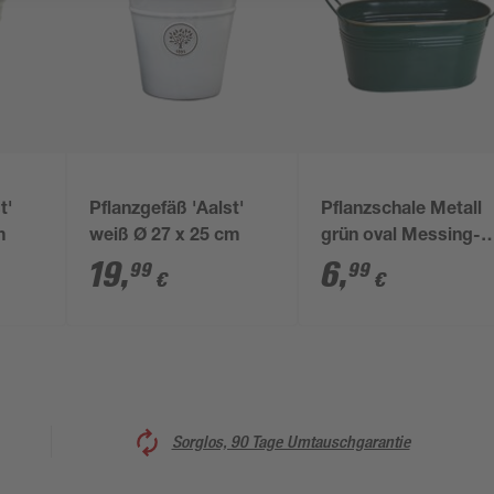
t'
Pflanzgefäß 'Aalst'
Pflanzschale Metall
m
weiß Ø 27 x 25 cm
grün oval Messing-
Rand 22 x 12,5 x 10,
19
,
6
,
99
99
€
€
cm
Sorglos, 90 Tage Umtauschgarantie