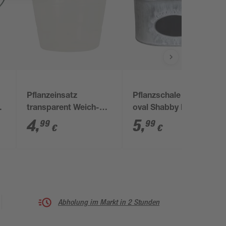
Pflanzeinsatz
Pflanzschale verzinkt
transparent Weich-
oval Shabby Look mit
5
Polyethylen Ø 15 x 15
Kreidefeld 21 x 15 x
4
,
5
,
99
99
€
€
cm
11 cm
Abholung im Markt in 2 Stunden