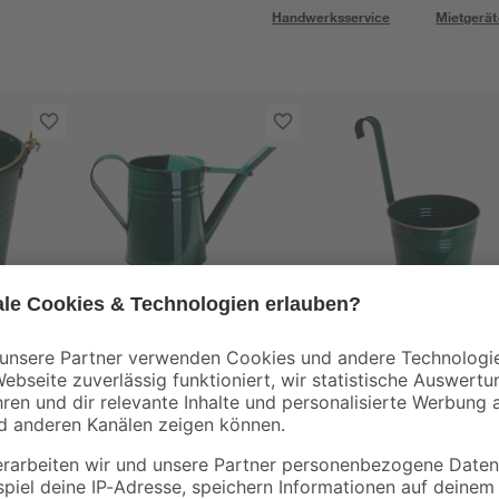
Handwerksservice
Mietgerät
Gießkanne Zink
Pflanzeimer Metall
Englisch-grün lackiert
grün Messing-Rand
kiert
28 x 13 x 17,5 cm 1,7 l
15 x 14/27 cm
9
,
5
,
99
99
€
€