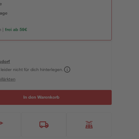
e
tage
 |
frei ab 59€
sdorf
leider nicht für dich hinterlegen.
 Märkten
In den Warenkorb