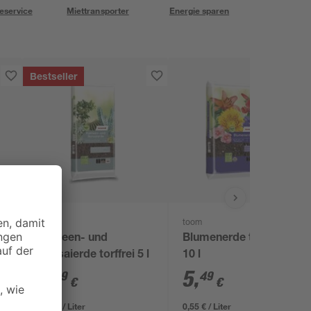
eservice
Miettransporter
Energie sparen
Bestseller
toom
Kakteen- und
Blumenerde torffrei
 Ø
Bonsaierde torffrei 5 l
10 l
5
,
5
,
99
49
€
€
1,20 € / Liter
0,55 € / Liter