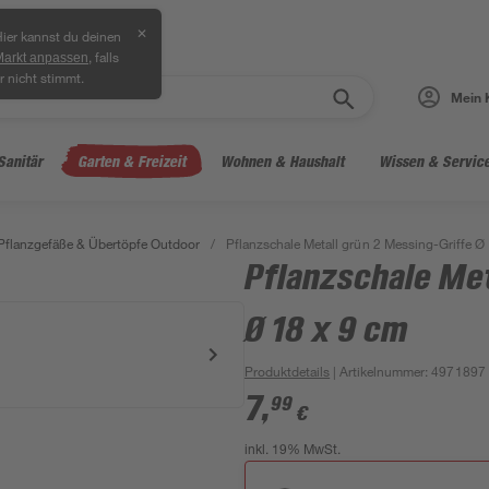
✕
ier kannst du deinen
, falls
Markt anpassen
r nicht stimmt.
Mein 
Sanitär
Garten & Freizeit
Wohnen & Haushalt
Wissen & Servic
Pflanzgefäße & Übertöpfe Outdoor
/
Pflanzschale Metall grün 2 Messing-Griffe Ø
Pflanzschale Met
Ø 18 x 9 cm
Produktdetails
| Artikelnummer
:
4971897
7
,
99
€
inkl. 19% MwSt.