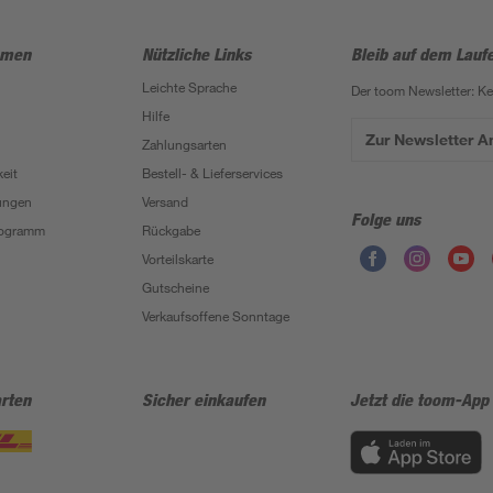
hmen
Nützliche Links
Bleib auf dem Lauf
Leichte Sprache
Der toom Newsletter: K
Hilfe
Zur Newsletter 
Zahlungsarten
eit
Bestell- & Lieferservices
ungen
Versand
Folge uns
Programm
Rückgabe
Vorteilskarte
Gutscheine
Verkaufsoffene Sonntage
rten
Sicher einkaufen
Jetzt die toom-App