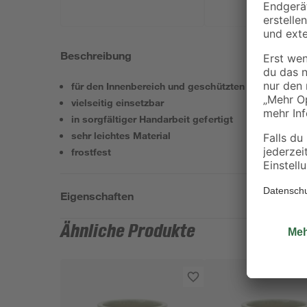
Beschreibung
für den Innenbereich und geschützten Außenbereic
vielseitig einsetzbar
in sorgfältiger Handarbeit gefertigt
sehr leichtes Material
frostfest
Eigenschaften
Ähnliche Produkte