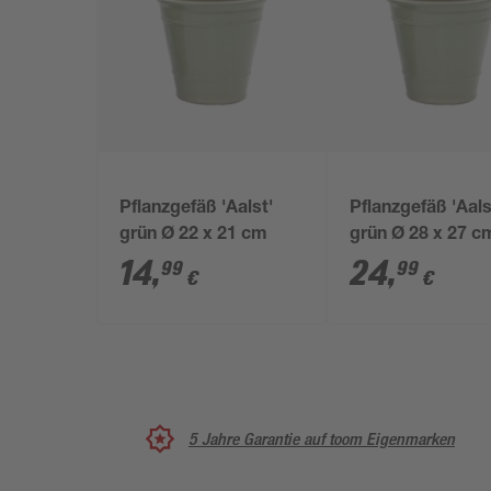
Pflanzgefäß 'Aalst'
Pflanzgefäß 'Aals
grün Ø 22 x 21 cm
grün Ø 28 x 27 c
14
,
24
,
99
99
€
€
5 Jahre Garantie auf toom Eigenmarken