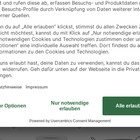
Der Pflanztopf besteht aus leichtem
h geeignet
sorgfältiger Handarbeit gefertigt u
als auch im geschützten Außenbere
Terrasse oder unter einem Vordac