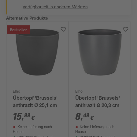
Verfügbarkeit in anderen Märkten
Alternative Produkte
Bestseller
Elho
Elho
Übertopf 'Brussels'
Übertopf 'Brussels'
anthrazit Ø 25,1 cm
anthrazit Ø 20,3 cm
15
,
8
,
99
49
€
€
Keine Lieferung nach
Keine Lieferung nach
Hause
Hause