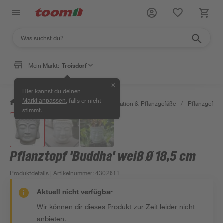
Mein Markt:
Troisdorf
✕
Hier kannst du deinen
, falls er nicht
Markt anpassen
/
Garten & Freizeit
/
Gartendekoration & Pflanzgefäße
/
Pflanzgefäße
stimmt.
Pflanztopf 'Buddha' weiß Ø 18,5 cm
Produktdetails
| Artikelnummer
:
4302611
Aktuell nicht verfügbar
Wir können dir dieses Produkt zur Zeit leider nicht
anbieten.