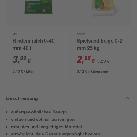
B1
toom
Rindenmulch 0-40
Spielsand beige 0-2
mm 40 l
mm 25 kg
3
,
2
,
99
99
€
€
3,29 €
0,10 € / Liter
0,12 € / Kilogramm
Beschreibung
außergewöhnliches Design
einfach und schnell zu reinigen
robustes und langlebiges Material
ermöglicht viele Gestaltungsmöglichkeiten