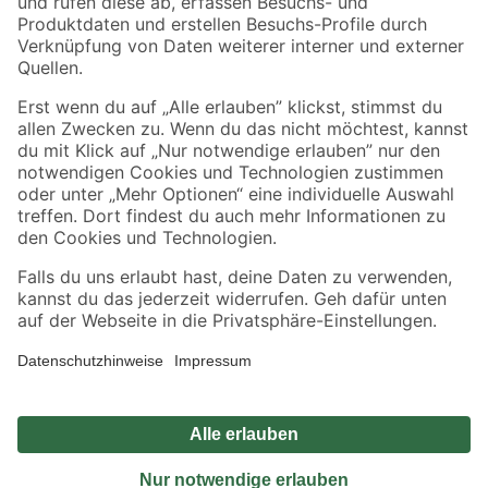
Sicher einkaufen
Jetzt die toom-App herunterladen
Alle Preisangaben in EUR inkl. gesetzl. MwSt.. Die dargestellten Angebote sind unter
Umständen nicht in allen Märkten verfügbar. Die angegebenen Verfügbarkeiten beziehen
sich auf den unter "Mein Markt" ausgewählten toom Baumarkt. Alle Angebote und
Produkte nur solange der Vorrat reicht.
*Paketversand ab 59 € versandkostenfrei, gilt nicht für Artikel mit Speditionsversand, hier
fallen zusätzliche Versandkosten an.
Datenschutz
Privatsphäre
Impressum
AGB
Nutzungsbedingungen
Widerrufsrecht
Vertrag widerrufen
Barrierefreiheit