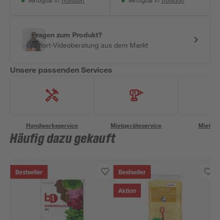
Troisdorf
Troisdorf
Verfügbar in
Verfügbar in
Fragen zum Produkt?
Sofort-Videoberatung aus dem Markt
Unsere passenden Services
Handwerksservice
Mietgeräteservice
Miettra
Häufig dazu gekauft
Bestseller
Bestseller
Aktion