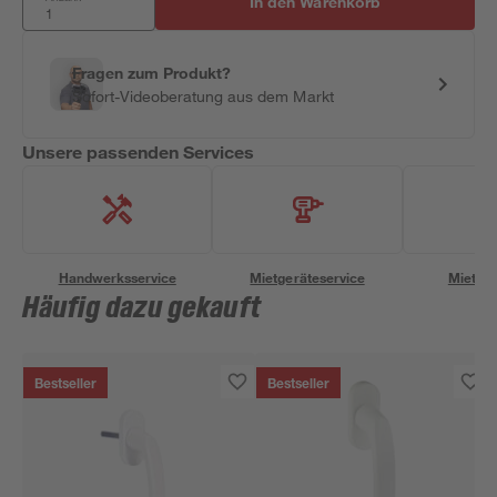
In den Warenkorb
Fragen zum Produkt?
Sofort-Videoberatung aus dem Markt
Unsere passenden Services
Handwerksservice
Mietgeräteservice
Miettra
Häufig dazu gekauft
Bestseller
Bestseller