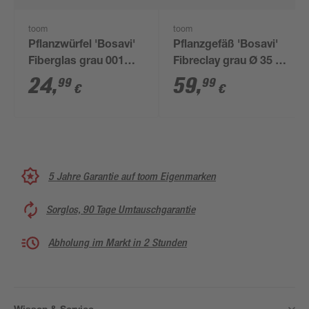
toom
toom
Pflanzwürfel 'Bosavi'
Pflanzgefäß 'Bosavi'
Fiberglas grau 001
Fibreclay grau Ø 35 x
28x26cm
34 cm
24
,
59
,
99
99
€
€
5 Jahre Garantie auf toom Eigenmarken
Sorglos, 90 Tage Umtauschgarantie
Abholung im Markt in 2 Stunden
Wissen & Service