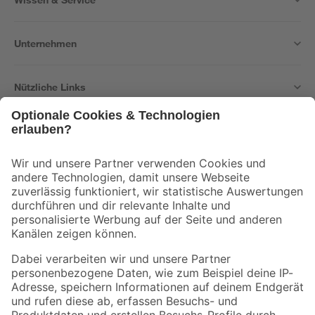
Unternehmen
Nützliche Links
Bleib auf dem Laufenden mit unserem Newsletter
Der toom Newsletter: Keine Angebote und Aktionen mehr verpassen!
Zur Newsletter Anmeldung
Folge uns
Zahlungsarten
Versandarten