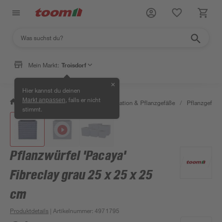
Mein Markt:
Troisdorf
✕
Hier kannst du deinen
, falls er nicht
Markt anpassen
/
Garten & Freizeit
/
Gartendekoration & Pflanzgefäße
/
Pflanzgefäße
stimmt.
Pflanzwürfel 'Pacaya'
Fibreclay grau 25 x 25 x 25
cm
Produktdetails
| Artikelnummer
:
4971795