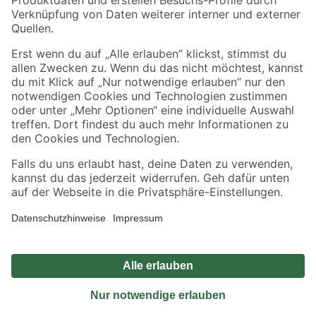
Sicher einkaufen
Jetzt die toom-App herunterladen
Alle Preisangaben in EUR inkl. gesetzl. MwSt.. Die dargestellten Angebote sind unter
Umständen nicht in allen Märkten verfügbar. Die angegebenen Verfügbarkeiten beziehen
sich auf den unter "Mein Markt" ausgewählten toom Baumarkt. Alle Angebote und
Produkte nur solange der Vorrat reicht.
*Paketversand ab 59 € versandkostenfrei, gilt nicht für Artikel mit Speditionsversand, hier
fallen zusätzliche Versandkosten an.
Datenschutz
Privatsphäre
Impressum
AGB
Nutzungsbedingungen
Widerrufsrecht
Vertrag widerrufen
Barrierefreiheit