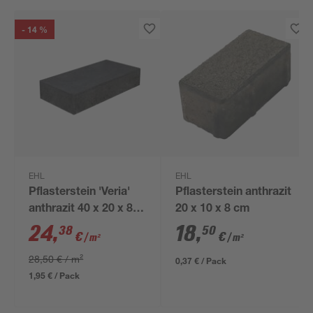
- 14 %
EHL
EHL
Pflasterstein 'Veria'
Pflasterstein anthrazit
anthrazit 40 x 20 x 8
20 x 10 x 8 cm
cm
24
,
18
,
38
50
€
€
/ m²
/ m²
28,50 € / m²
0,37 € / Pack
1,95 € / Pack