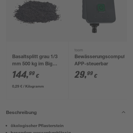
toom
Basaltsplitt grau 1/3
Bewässerungscomputer
mm 500 kg im Big
APP-steuerbar
Bag
144
,
29
,
99
99
€
€
0,29 € / Kilogramm
Beschreibung
ökologischer Pflasterstein
besonders wasserdurchlässig