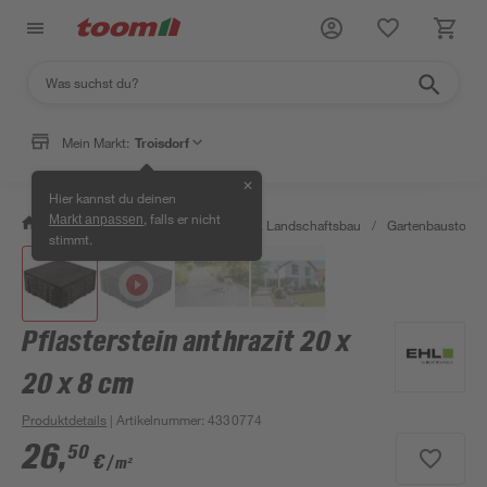
Mein Markt:
Troisdorf
✕
Hier kannst du deinen
, falls er nicht
Markt anpassen
/
Garten & Freizeit
/
Gartenbau & Landschaftsbau
/
Gartenbaustoffe 
stimmt.
Pflasterstein anthrazit 20 x
20 x 8 cm
Produktdetails
| Artikelnummer
:
4330774
26
,
50
€
/ m²