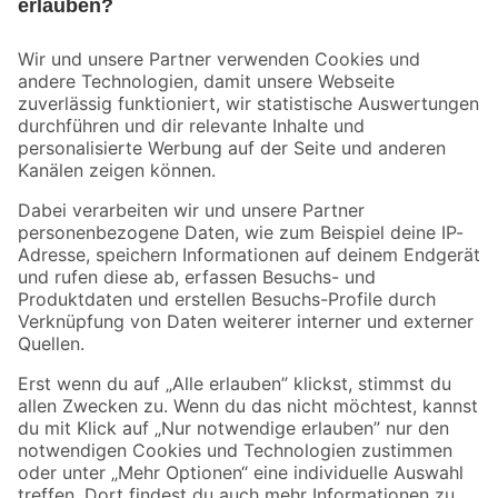
Bleib auf dem Laufenden mit unserem Newsletter
Der toom Newsletter: Keine Angebote und Aktionen mehr verpassen!
Zur Newsletter Anmeldung
Folge uns
Zahlungsarten
Versandarten
Sicher einkaufen
Jetzt die toom-App herunterladen