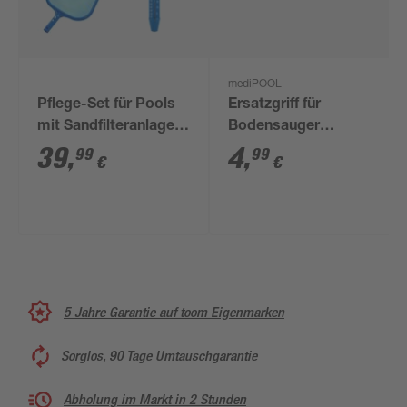
mediPOOL
Pflege-Set für Pools
Ersatzgriff für
mit Sandfilteranlage,
Bodensauger
4-teilig
inklusive Stift
39
,
4
,
99
99
€
€
5 Jahre Garantie auf toom Eigenmarken
Sorglos, 90 Tage Umtauschgarantie
Abholung im Markt in 2 Stunden