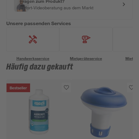
Fragen zum Produkt?
Sofort-Videoberatung aus dem Markt
Unsere passenden Services
Handwerksservice
Mietgeräteservice
Miettra
Häufig dazu gekauft
Bestseller