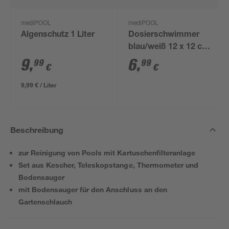
mediPOOL
mediPOOL
Algenschutz 1 Liter
Dosierschwimmer
blau/weiß 12 x 12 cm,
für 20 g Tabs
9
,
6
,
99
99
€
€
9,99 € / Liter
Beschreibung
zur Reinigung von Pools mit Kartuschenfilteranlage
Set aus Kescher, Teleskopstange, Thermometer und
Bodensauger
mit Bodensauger für den Anschluss an den
Gartenschlauch