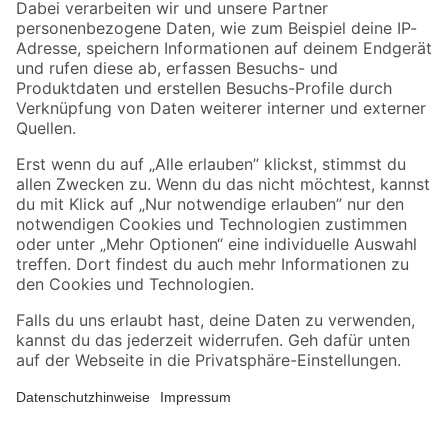
Zahlungsarten
Versandarten
Sicher einkaufen
Jetzt die toom-App herunterladen
Alle Preisangaben in EUR inkl. gesetzl. MwSt.. Die dargestellten Angebote sind unter
Umständen nicht in allen Märkten verfügbar. Die angegebenen Verfügbarkeiten beziehen
sich auf den unter "Mein Markt" ausgewählten toom Baumarkt. Alle Angebote und
Produkte nur solange der Vorrat reicht.
*Paketversand ab 59 € versandkostenfrei, gilt nicht für Artikel mit Speditionsversand, hier
fallen zusätzliche Versandkosten an.