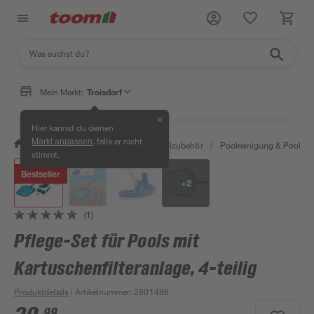
Mein Markt:
Troisdorf
✕
Hier kannst du deinen
, falls er nicht
Markt anpassen
/
Garten & Freizeit
/
Pools & Poolzubehör
/
Poolreinigung & Poolpfle
stimmt.
Bestseller
+
2
(1)
Pflege-Set für Pools mit
Kartuschenfilteranlage, 4-teilig
Produktdetails
| Artikelnummer
:
2801486
99