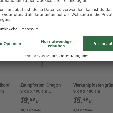
dkopf
Zaunpfosten 'Oregon'
Vierkantpfosten grü
 cm
9 x 9 x 190 cm
9 x 9 x 180 cm
Douglasie natur
19
,
15
,
99
49
€
€
10,52 € / Meter
8,61 € / Meter