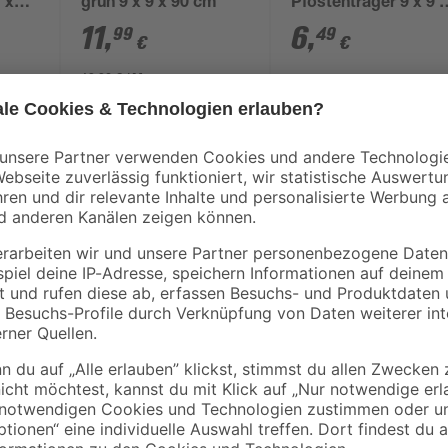
 x
grün 9 x 9 x 90 cm
Pfostenträger 9 x 9 
90 cm
11
,
6
,
99
49
€
€
13,32 € / Meter
Als optisch ansprechendes Elemen
dieser Pfosten aus robustem Kiefe
Außenbereich ist das Holz mit sc
abgerundeten Kopf ist der Pfosten 