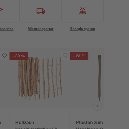
eservice
Miettransporter
Energie sparen
- 30 %
- 23 %
e
Rollzaun
Pfosten zum Rollzaun