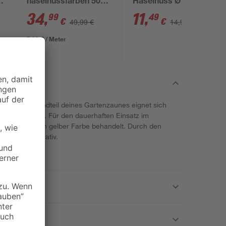
x
haselnussfarben 500
Haselnuss Ø 6 x 120
x 80 cm
cm natur
34
,
11
,
99
49
€
€
49,99 €
14,99 €
7,00 € / Meter
t oder Bestandteil deines Gartenzaunes eignet sich
rnholz optimal. Für den dauerhaften Einsatz im
hützendem Öl in gelber Farbe behandelt. Durch den
äußerst dekorativ.