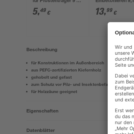
für Pfostenträger 9 x
Einbetonieren 9,1
9 x 75 cm
9,1 x 35 cm
5
,
13
,
49
99
€
€
Beschreibung
für Konstruktionen im Außenbereich
aus PEFC-zertifizierten Kiefernholz
gehobelt und gefast
zum Schutz vor Pilz- und Insektenbefall behandelt
für Holzzäune geeignet
Eigenschaften
Datenblätter