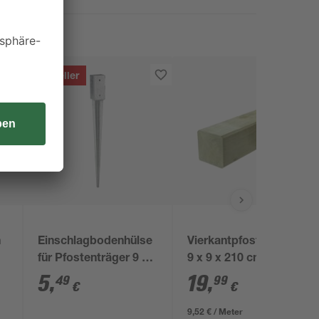
Bestseller
n
Einschlagbodenhülse
Vierkantpfosten grün
für Pfostenträger 9 x
9 x 9 x 210 cm
9 x 75 cm
5
,
19
,
49
99
€
€
9,52 € / Meter