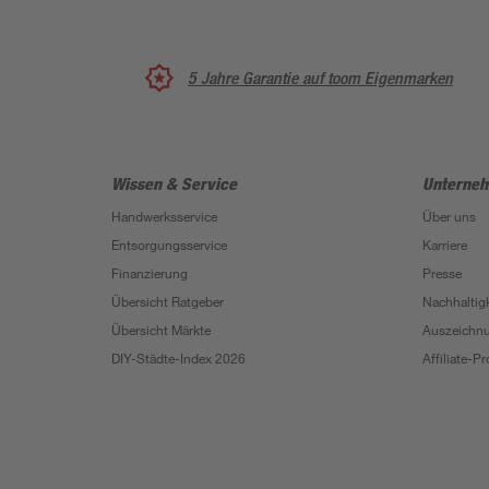
5 Jahre Garantie auf toom Eigenmarken
Wissen & Service
Unterne
Handwerksservice
Über uns
Entsorgungsservice
Karriere
Finanzierung
Presse
Übersicht Ratgeber
Nachhaltigk
Übersicht Märkte
Auszeichn
DIY-Städte-Index 2026
Affiliate-