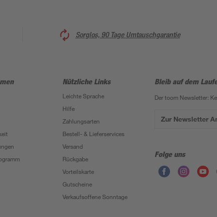
Sorglos, 90 Tage Umtauschgarantie
hmen
Nützliche Links
Bleib auf dem Lauf
Leichte Sprache
Der toom Newsletter: K
Hilfe
Zur Newsletter 
Zahlungsarten
eit
Bestell- & Lieferservices
ungen
Versand
Folge uns
Programm
Rückgabe
Vorteilskarte
Gutscheine
Verkaufsoffene Sonntage