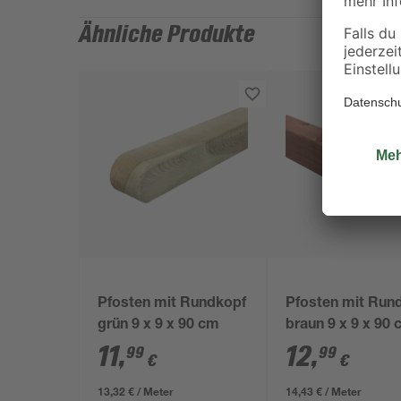
Ähnliche Produkte
Pfosten mit Rundkopf
Pfosten mit Run
grün 9 x 9 x 90 cm
braun 9 x 9 x 90
11
,
12
,
99
99
€
€
13,32 € / Meter
14,43 € / Meter