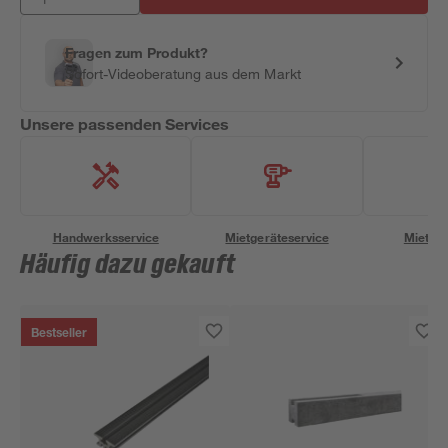
Fragen zum Produkt?
Sofort-Videoberatung aus dem Markt
Unsere passenden Services
Handwerksservice
Mietgeräteservice
Miettra
Häufig dazu gekauft
Bestseller