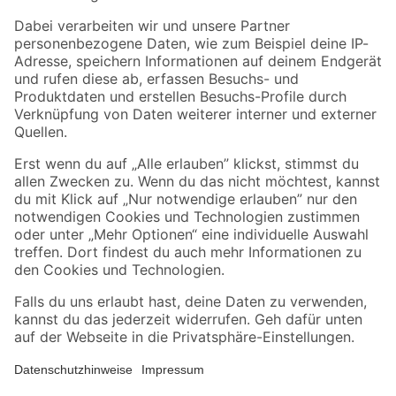
Zahlungsarten
Versandarten
Sicher einkaufen
Jetzt die toom-App herunterladen
Alle Preisangaben in EUR inkl. gesetzl. MwSt.. Die dargestellten Angebote sind unter
Umständen nicht in allen Märkten verfügbar. Die angegebenen Verfügbarkeiten beziehen
sich auf den unter "Mein Markt" ausgewählten toom Baumarkt. Alle Angebote und
Produkte nur solange der Vorrat reicht.
*Paketversand ab 59 € versandkostenfrei, gilt nicht für Artikel mit Speditionsversand, hier
fallen zusätzliche Versandkosten an.