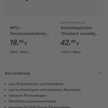
Beckers Betonzaun
WPC-
Zwischenpfosten
Terrassenunterkonstruktion
'Standard' einseitig 11
anthrazit 2500 x 60 x
x 11 x 248 cm grau
19
,
42
,
99
99
€
€
30 mm
8,00 € / Meter
17,33 € / Meter
Beschreibung
zum Einbetonieren und Aufdübeln
aus hochwertigem und robustem Aluminium
inklusive Pfostenkappe
Oberfläche pulverbeschichtet
passend für viele GroJa Zaunsysteme