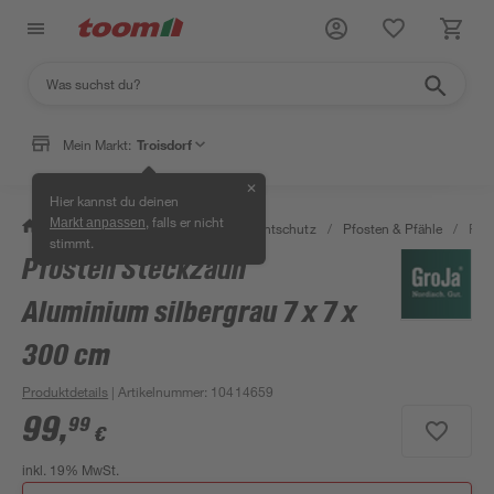
Mein Markt:
Troisdorf
✕
Hier kannst du deinen
, falls er nicht
Markt anpassen
/
Garten & Freizeit
/
Zäune & Sichtschutz
/
Pfosten & Pfähle
/
Pfos
stimmt.
Pfosten Steckzaun
Aluminium silbergrau 7 x 7 x
300 cm
Produktdetails
| Artikelnummer
:
10414659
99
,
99
€
inkl. 19% MwSt.