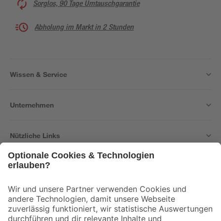
Sorglos, 90 Tage Umtauschgarantie
Abholung im Markt in 2 Stunden
Wissen & Service
Unternehmen
Nützliche Links
Bleib auf dem Laufenden mit unserem Newsletter
Der toom Newsletter: Keine Angebote und Aktionen mehr verpassen!
Zur Newsletter Anmeldung