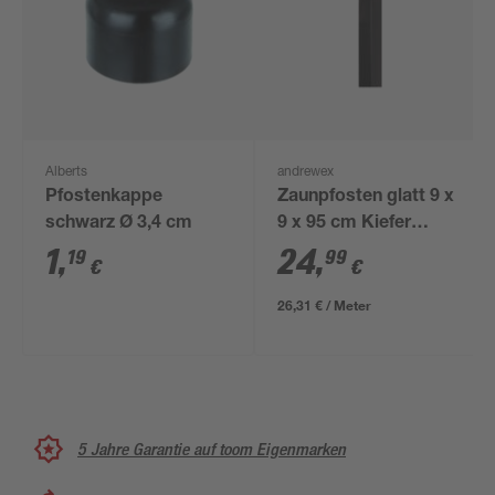
Alberts
andrewex
Pfostenkappe
Zaunpfosten glatt 9 x
schwarz Ø 3,4 cm
9 x 95 cm Kiefer
anthrazit
1
,
24
,
19
99
€
€
26,31 € / Meter
5 Jahre Garantie auf toom Eigenmarken