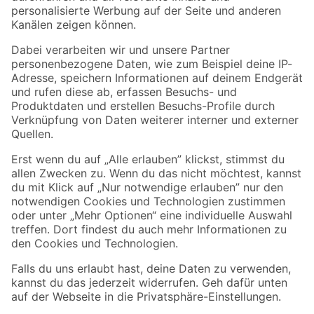
Folge uns
Zahlungsarten
Versandarten
Sicher einkaufen
Jetzt die toom-App herunterladen
Alle Preisangaben in EUR inkl. gesetzl. MwSt.. Die dargestellten Angebote sind unter
Umständen nicht in allen Märkten verfügbar. Die angegebenen Verfügbarkeiten beziehen
sich auf den unter "Mein Markt" ausgewählten toom Baumarkt. Alle Angebote und