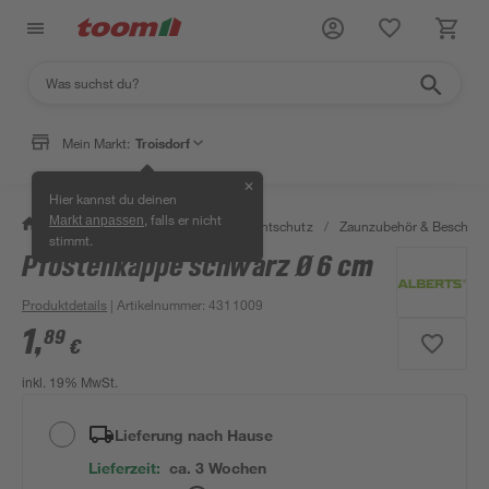
Mein Markt:
Troisdorf
✕
Hier kannst du deinen
, falls er nicht
Markt anpassen
/
Garten & Freizeit
/
Zäune & Sichtschutz
/
Zaunzubehör & Beschläg
stimmt.
Pfostenkappe schwarz Ø 6 cm
Produktdetails
| Artikelnummer
:
4311009
1
,
89
€
inkl. 19% MwSt.
Lieferung nach Hause
Lieferzeit:
ca. 3 Wochen