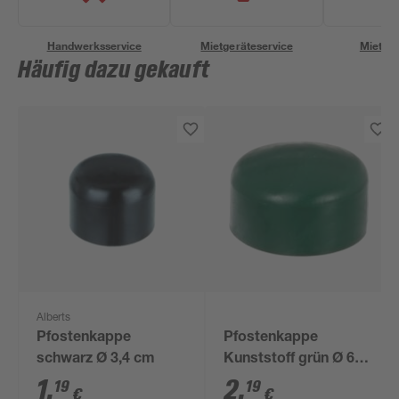
Handwerksservice
Mietgeräteservice
Miettra
Häufig dazu gekauft
Alberts
Pfostenkappe
Pfostenkappe
schwarz Ø 3,4 cm
Kunststoff grün Ø 60
mm
1
,
2
,
19
19
€
€