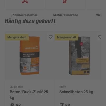
Handwerksservice
Mietgeräteservice
Miettra
Häufig dazu gekauft
Mengenrabatt
Mengenrabatt
Quick-mix
toom
Beton 'Ruck-Zuck' 25
Schnellbeton 25 kg
kg
99
99