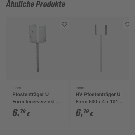
Ähnliche Produkte
toom
toom
Pfostenträger U-
HV-Pfostenträger U-
Form feuerverzinkt 12
Form 500 x 4 x 101
cm
mm
6
,
6
,
79
79
€
€