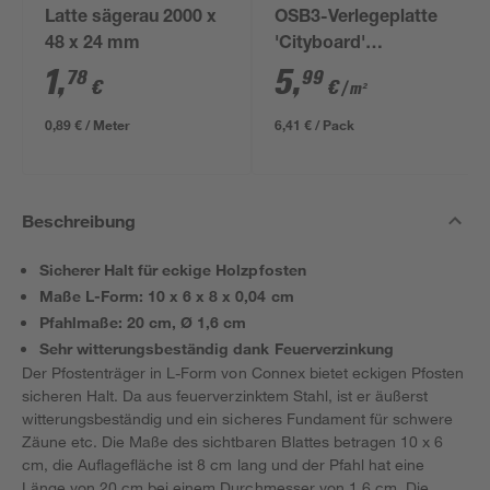
Latte sägerau 2000 x
OSB3-Verlegeplatte
48 x 24 mm
'Cityboard'
ungeschliffen 1690 x
1
,
5
,
78
99
€
€
/ m²
634 x 12 mm
0,89 € / Meter
6,41 € / Pack
Beschreibung
Sicherer Halt für eckige Holzpfosten
Maße L-Form: 10 x 6 x 8 x 0,04 cm
Pfahlmaße: 20 cm, Ø 1,6 cm
Sehr witterungsbeständig dank Feuerverzinkung
Der Pfostenträger in L-Form von Connex bietet eckigen Pfosten
sicheren Halt. Da aus feuerverzinktem Stahl, ist er äußerst
witterungsbeständig und ein sicheres Fundament für schwere
Zäune etc. Die Maße des sichtbaren Blattes betragen 10 x 6
cm, die Auflagefläche ist 8 cm lang und der Pfahl hat eine
Länge von 20 cm bei einem Durchmesser von 1,6 cm. Die