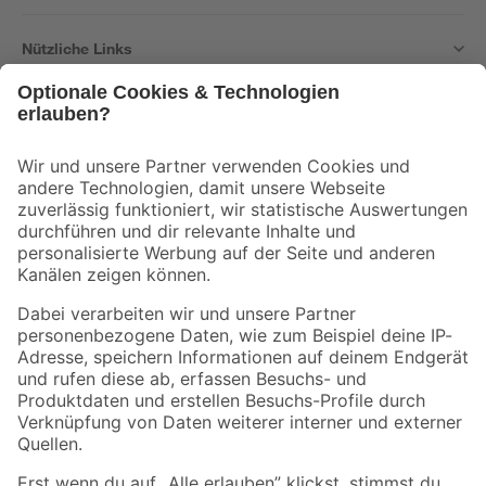
Nützliche Links
Bleib auf dem Laufenden mit unserem Newsletter
Der toom Newsletter: Keine Angebote und Aktionen mehr verpassen!
Zur Newsletter Anmeldung
Folge uns
Zahlungsarten
Versandarten
Sicher einkaufen