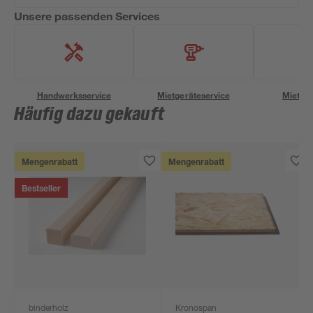
Unsere passenden Services
Handwerksservice
Mietgeräteservice
Miettra
Häufig dazu gekauft
Mengenrabatt
Mengenrabatt
Bestseller
binderholz
Kronospan