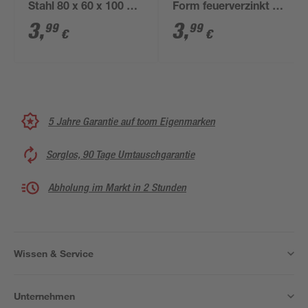
Stahl 80 x 60 x 100 x
Form feuerverzinkt 8,1
200 mm
cm
3
,
3
,
99
99
€
€
5 Jahre Garantie auf toom Eigenmarken
Sorglos, 90 Tage Umtauschgarantie
Abholung im Markt in 2 Stunden
Wissen & Service
Unternehmen