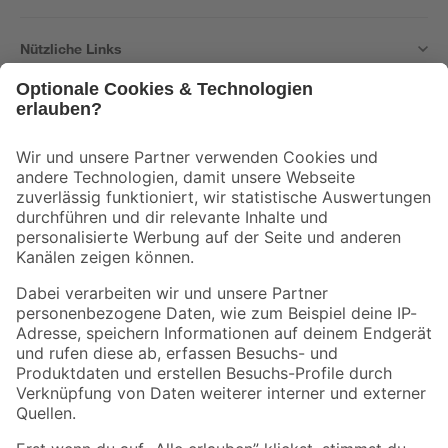
Nützliche Links
Bleib auf dem Laufenden mit unserem Newsletter
Der toom Newsletter: Keine Angebote und Aktionen mehr verpassen!
Zur Newsletter Anmeldung
Folge uns
Zahlungsarten
Versandarten
Sicher einkaufen