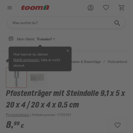
Mein Markt:
Troisdorf
✕
Hier kannst du deinen
, falls er nicht
Markt anpassen
/
Werkstatt & Maschinen
/
Eisenwaren & Beschläge
/
Holzverbinder 
stimmt.
Pfostenträger mit Steindolle 9,1 x 5 x
20 x 4 / 20 x 4 x 0,5 cm
Produktdetails
| Artikelnummer
:
1730161
8
,
99
€