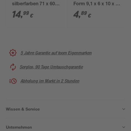
silberfarben 71 x 600
Form 9,1 x 6 x 10 x 20
x 60 x 5 mm
x 4 cm Ø 1,6 cm
14
,
4
,
99
89
€
€
5 Jahre Garantie auf toom Eigenmarken
Sorglos, 90 Tage Umtauschgarantie
Abholung im Markt in 2 Stunden
Wissen & Service
Unternehmen