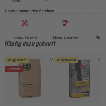
Unsere passenden Services
Handwerksservice
Mietgeräteservice
Miettra
Häufig dazu gekauft
Mengenrabatt
Mengenrabatt
Bestseller