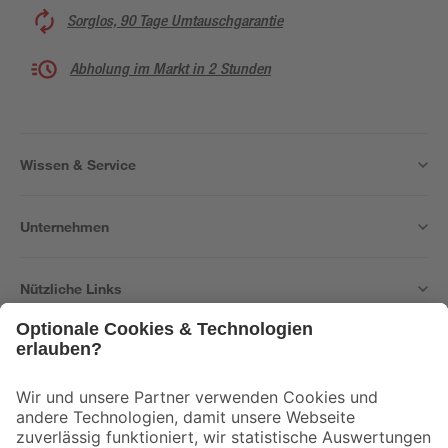
Sorglos, 90 Tage Umtauschgarantie
Abholung im Markt in 2 Stunden
Wissen & Service
Unternehmen
Nützliche Links
Bleib auf dem Laufenden mit unserem Newsletter
Der toom Newsletter: Keine Angebote und Aktionen mehr verpassen!
Zur Newsletter Anmeldung