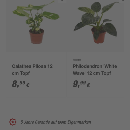
toom
Calathea Pilosa 12
Philodendron 'White
cm Topf
Wave' 12 cm Topf
8
,
9
,
99
99
€
€
5 Jahre Garantie auf toom Eigenmarken