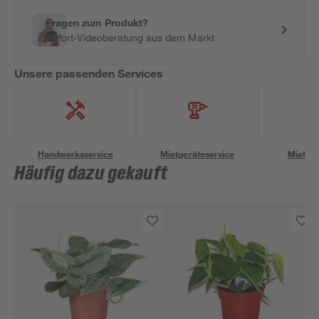
Fragen zum Produkt?
Sofort-Videoberatung aus dem Markt
Unsere passenden Services
Handwerksservice
Mietgeräteservice
Miettra
Häufig dazu gekauft