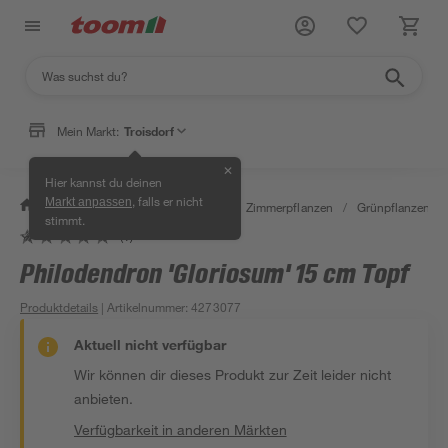
Mein Markt:
Troisdorf
✕
Hier kannst du deinen
, falls er nicht
Markt anpassen
/
Garten & Freizeit
/
Pflanzen
/
Zimmerpflanzen
/
Grünpflanzen
/
stimmt.
(1)
Philodendron 'Gloriosum' 15 cm Topf
Produktdetails
| Artikelnummer
:
4273077
Aktuell nicht verfügbar
Wir können dir dieses Produkt zur Zeit leider nicht
anbieten.
Verfügbarkeit in anderen Märkten