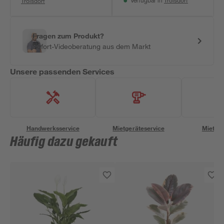
Troisdorf
Troisdorf
Verfügbar in
Fragen zum Produkt?
Sofort-Videoberatung aus dem Markt
Unsere passenden Services
Handwerksservice
Mietgeräteservice
Miettra
Häufig dazu gekauft