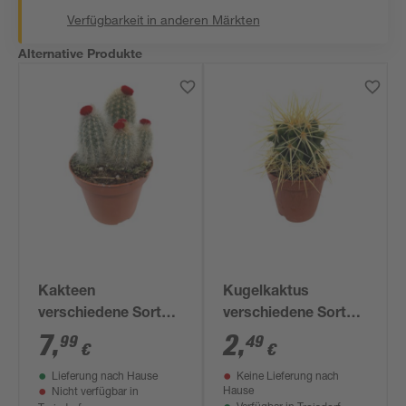
Verfügbarkeit in anderen Märkten
Alternative Produkte
Kakteen
Kugelkaktus
verschiedene Sorten
verschiedene Sorten
mit Strohblüten 8,5
5,5 cm Topf
7
,
2
,
99
49
€
€
cm Topf
Lieferung nach Hause
Keine Lieferung nach
Hause
Nicht verfügbar in