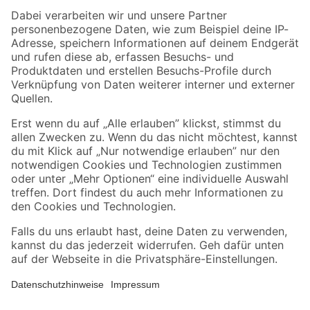
Zahlungsarten
Versandarten
Sicher einkaufen
Jetzt die toom-App herunterladen
Alle Preisangaben in EUR inkl. gesetzl. MwSt.. Die dargestellten Angebote sind unter
Umständen nicht in allen Märkten verfügbar. Die angegebenen Verfügbarkeiten beziehen
sich auf den unter "Mein Markt" ausgewählten toom Baumarkt. Alle Angebote und
Produkte nur solange der Vorrat reicht.
*Paketversand ab 59 € versandkostenfrei, gilt nicht für Artikel mit Speditionsversand, hier
fallen zusätzliche Versandkosten an.