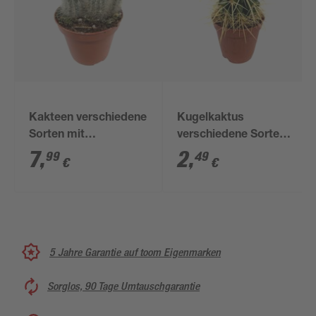
Kakteen verschiedene
Kugelkaktus
Sorten mit
verschiedene Sorten
Strohblüten 8,5 cm
5,5 cm Topf
7
,
2
,
99
49
€
€
Topf
5 Jahre Garantie auf toom Eigenmarken
Sorglos, 90 Tage Umtauschgarantie