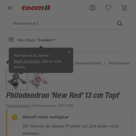
Mein Markt:
Troisdorf
✕
Hier kannst du deinen
, falls er nicht
Markt anpassen
/
Garten & Freizeit
/
Pflanzen
/
Zimmerpflanzen
/
Grünpflanzen
/
stimmt.
Philodendron 'New Red' 13 cm Topf
Produktdetails
| Artikelnummer
:
4273108
Aktuell nicht verfügbar
Wir können dir dieses Produkt zur Zeit leider nicht
anbieten.