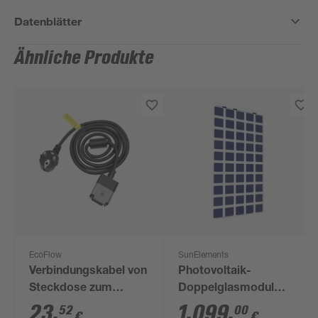
Datenblätter
Ähnliche Produkte
EcoFlow
SunElements
Verbindungskabel von
Photovoltaik-
Steckdose zum
Doppelglasmodul
Powerstream 5 m
'SunGarden Energy'
23
,
1.099
,
52
00
€
€