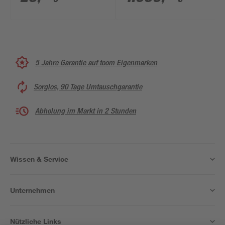
275 Wp
Wechselrichter
5 Jahre Garantie auf toom Eigenmarken
Sorglos, 90 Tage Umtauschgarantie
Abholung im Markt in 2 Stunden
Wissen & Service
Unternehmen
Nützliche Links