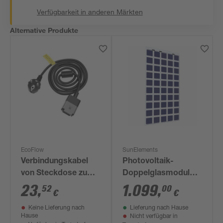
Verfügbarkeit in anderen Märkten
Alternative Produkte
EcoFlow
SunElements
Verbindungskabel
Photovoltaik-
von Steckdose zum
Doppelglasmodul
Powerstream 5 m
'SunGarden Energy'
23
,
1.099
,
52
00
€
€
275 Wp
Keine Lieferung nach
Lieferung nach Hause
Wechselrichter
Hause
Nicht verfügbar in