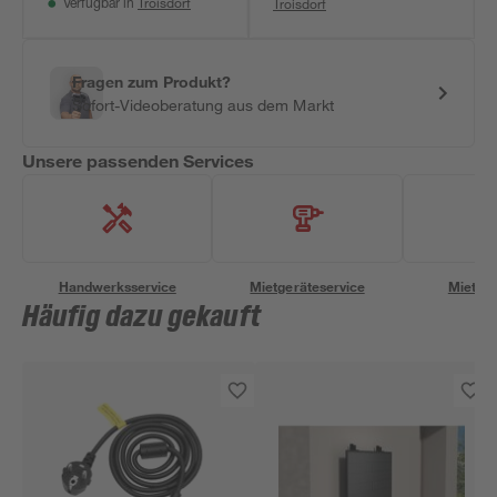
Troisdorf
Troisdorf
Verfügbar in
Fragen zum Produkt?
Sofort-Videoberatung aus dem Markt
Unsere passenden Services
Handwerksservice
Mietgeräteservice
Miettra
Häufig dazu gekauft