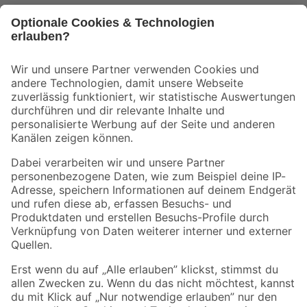
Bleib auf dem Laufenden mit unserem Newsletter
Der toom Newsletter: Keine Angebote und Aktionen mehr verpassen!
Zur Newsletter Anmeldung
Folge uns
Zahlungsarten
Versandarten
Sicher einkaufen
Jetzt die toom-App herunterladen