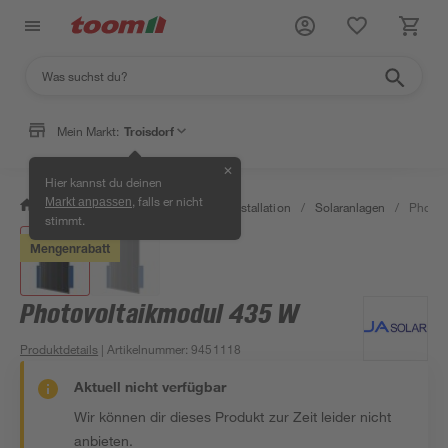
Mein Markt:
Troisdorf
✕
Hier kannst du deinen
, falls er nicht
Markt anpassen
/
Bauen & Renovieren
/
Elektroinstallation
/
Solaranlagen
/
Photov
stimmt.
Mengenrabatt
Photovoltaikmodul 435 W
Produktdetails
| Artikelnummer
:
9451118
Aktuell nicht verfügbar
Wir können dir dieses Produkt zur Zeit leider nicht
anbieten.