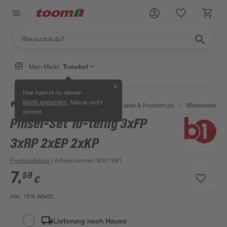
Mein Markt:
Troisdorf
✕
Hier kannst du deinen
, falls er nicht
Markt anpassen
/
Bauen & Renovieren
/
Farben, Lacke & Holzschutz
/
Malerbedarf
/
stimmt.
Pinsel-Set 10-teilig 3xFP
Bestseller
3xRP 2xEP 2xKP
Produktdetails
| Artikelnummer
:
8301691
7
,
59
€
inkl. 19% MwSt.
Lieferung nach Hause