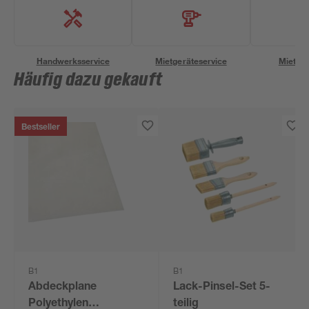
Handwerksservice
Mietgeräteservice
Miettra
Häufig dazu gekauft
Bestseller
B1
B1
Abdeckplane
Lack-Pinsel-Set 5-
Polyethylen
teilig