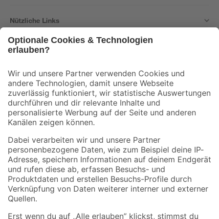
Nützliche Links
Bleib auf dem Laufenden mit unserem Newsletter
Der toom Newsletter: Keine Angebote und Aktionen mehr verpassen!
Zur Newsletter Anmeldung
Folge uns
Zahlungsarten
Versandarten
Sicher einkaufen