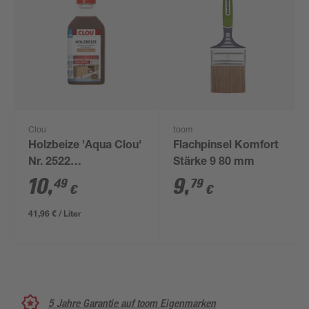
Clou
toom
Holzbeize 'Aqua Clou'
Flachpinsel Komfort
Nr. 2522
Stärke 9 80 mm
kirschbaumfarben
10
,
9
,
49
79
€
€
250 ml
41,96 € / Liter
5 Jahre Garantie auf toom Eigenmarken