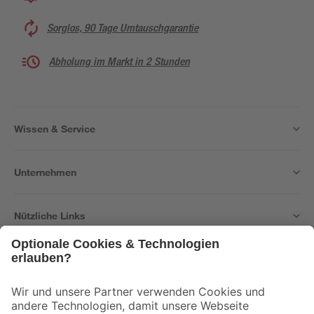
Sorglos, 90 Tage Umtauschgarantie
Abholung im Markt in 2 Stunden
Wissen & Service
Unternehmen
Nützliche Links
Bleib auf dem Laufenden mit unserem Newsletter
Der toom Newsletter: Keine Angebote und Aktionen mehr verpassen!