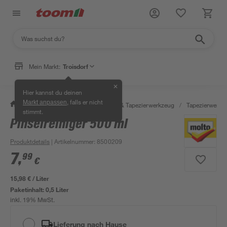
Mein Markt:
Troisdorf
✕
Hier kannst du deinen
, falls er nicht
Markt anpassen
/
Wohnen & Haushalt
/
Tapeten & Tapezierwerkzeug
/
Tapezierwerkz
stimmt.
Pinselreiniger 500 ml
Produktdetails
| Artikelnummer
:
8500209
7
,
99
€
15,98 € / Liter
Paketinhalt:
0,5 Liter
inkl. 19% MwSt.
Lieferung nach Hause