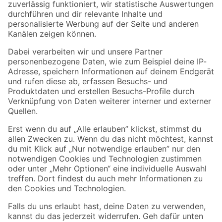
Zur Newsletter Anmeldung
Folge uns
Zahlungsarten
Versandarten
Sicher einkaufen
Jetzt die toom-App herunterladen
Alle Preisangaben in EUR inkl. gesetzl. MwSt.. Die dargestellten Angebote sind unter