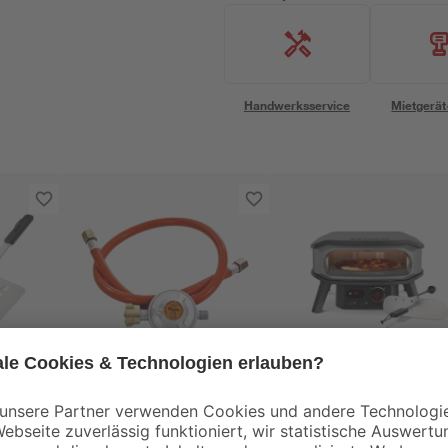
Handwerksservice
Mietgerät
Cozze
Cozze
Reglerset 2-teilig
Pizzaofen '13"