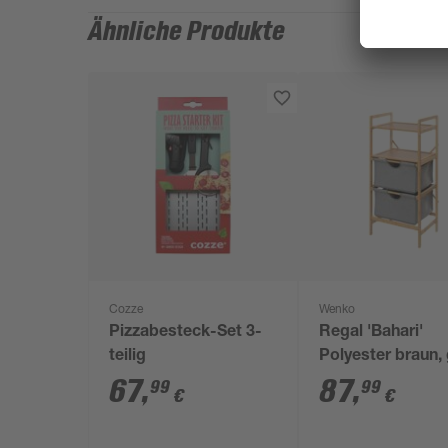
Ähnliche Produkte
Cozze
Wenko
Pizzabesteck-Set 3-
Regal 'Bahari'
teilig
Polyester braun,
44 x 96 x 34 cm
67
,
87
,
99
99
€
€