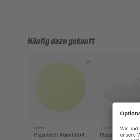
Häufig dazu gekauft
Cozze
Cozze
Pizzabrett Kunststoff
Pizzaspachtel