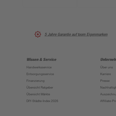
5 Jahre Garantie auf toom Eigenmarken
Wissen & Service
Unterne
Handwerksservice
Über uns
Entsorgungsservice
Karriere
Finanzierung
Presse
Übersicht Ratgeber
Nachhaltigk
Übersicht Märkte
Auszeichn
DIY-Städte-Index 2026
Affiliate-