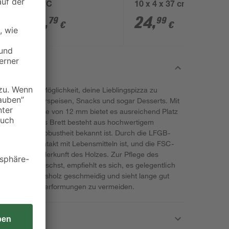
0
530 °C
10 x 4 x 37 cm
30
,
24
,
79
99
€
€
ine stilvolle Möglichkeit, deine Lieblingspizza zu
nderbar für Vorspeisen, Snacks und sogar Desserts. Mit
d einer Dicke von 12 mm bietet es ausreichend Platz
tlichkeiten. Das Brett besteht aus hochwertigem
tigkeit und Robustheit bekannt ist. Durch die LFGB-
 sicher im Kontakt mit Lebensmitteln ist, und die FSC-
twortungsvolle Herkunft des Holzes. Zur Pflege des
ch per Hand wäschst, empfiehlt es sich, es gelegentlich
ibt das Bambusholz geschmeidig und sieht lange gut
zu lagern, um Verformungen zu vermeiden.