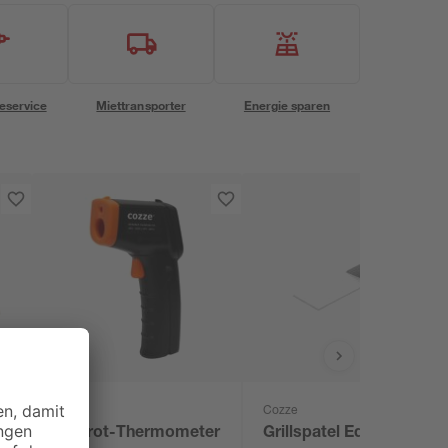
eservice
Miettransporter
Energie sparen
Cozze
Cozze
Infrarot-Thermometer
Grillspatel Edelstahl