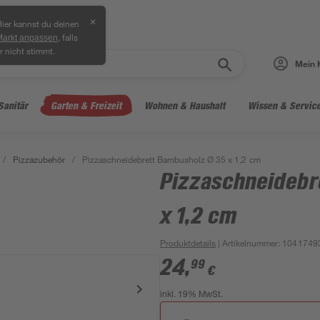
✕
ier kannst du deinen
, falls
Markt anpassen
r nicht stimmt.
Mein 
Sanitär
Garten & Freizeit
Wohnen & Haushalt
Wissen & Servic
/
Pizzazubehör
/
Pizzaschneidebrett Bambusholz Ø 35 x 1,2 cm
Pizzaschneidebr
x 1,2 cm
Produktdetails
| Artikelnummer
:
1041749
24
,
99
€
inkl. 19% MwSt.