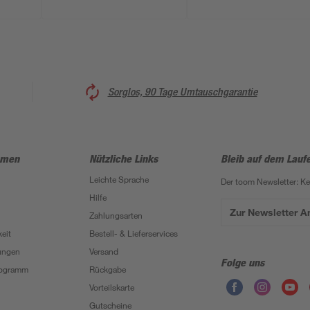
Sorglos, 90 Tage Umtauschgarantie
hmen
Nützliche Links
Bleib auf dem Lauf
Leichte Sprache
Der toom Newsletter: K
Hilfe
Zur Newsletter 
Zahlungsarten
eit
Bestell- & Lieferservices
ungen
Versand
Folge uns
Programm
Rückgabe
Vorteilskarte
Gutscheine