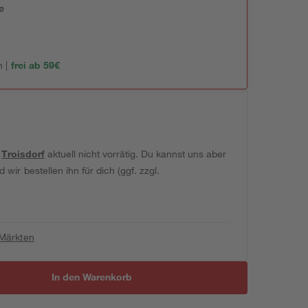
e
n
 |
frei ab 59€
t
Troisdorf
aktuell nicht vorrätig. Du kannst uns aber
wir bestellen ihn für dich (ggf. zzgl.
 Märkten
In den Warenkorb