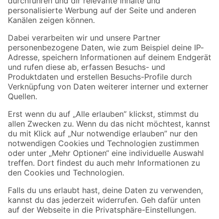
Folge uns
Zahlungsarten
Versandarten
Sicher einkaufen
Jetzt die toom-App herunterladen
Alle Preisangaben in EUR inkl. gesetzl. MwSt.. Die dargestellten Angebote sind unter
Umständen nicht in allen Märkten verfügbar. Die angegebenen Verfügbarkeiten beziehen
sich auf den unter "Mein Markt" ausgewählten toom Baumarkt. Alle Angebote und