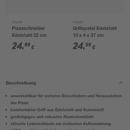
Cozze
Cozze
Pizzaschneider
Grillspatel Edelstahl
Edelstahl 32 cm
10 x 4 x 37 cm
24
,
24
,
99
99
€
€
Beschreibung
unverzichtbar für sicheres Einschieben und Herausziehen
der Pizza
komfortabler Griff aus Edelstahl und Kunststoff
großzügiges und robustes Aluminiumblatt
stilvolle Lederschlaufe zur einfachen Aufbewahrung