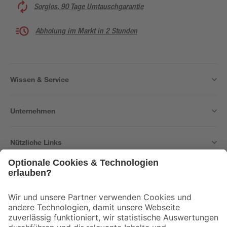
Sorglos, 90 Tage Umtauschgarantie
Abholung im Markt in 2 Stunden
Wissen & Service
Unternehmen
Nützliche Links
Bleib auf dem Laufenden mit unserem Newsletter
Der toom Newsletter: Keine Angebote und Aktionen mehr verpassen!
Zur Newsletter Anmeldung