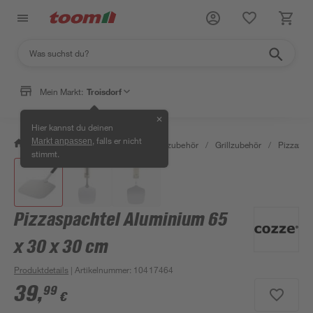
Mein Markt:
Troisdorf
✕
Hier kannst du deinen
, falls er nicht
Markt anpassen
/
Garten & Freizeit
/
Grills & Grillzubehör
/
Grillzubehör
/
Pizzazub
stimmt.
Pizzaspachtel Aluminium 65
x 30 x 30 cm
Produktdetails
| Artikelnummer
:
10417464
39
,
99
€