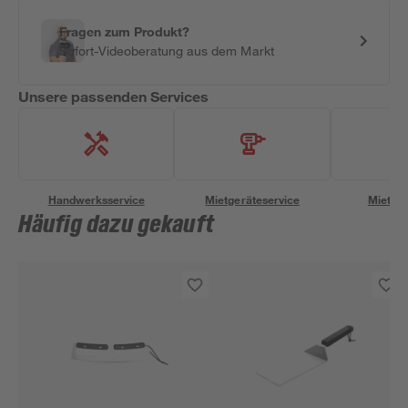
Fragen zum Produkt?
Sofort-Videoberatung aus dem Markt
Unsere passenden Services
Handwerksservice
Mietgeräteservice
Miettra
Häufig dazu gekauft