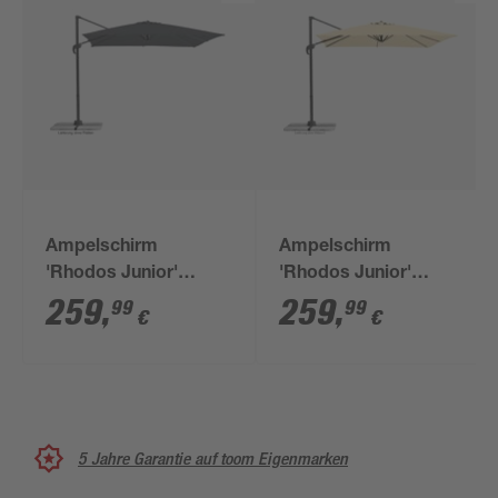
Ampelschirm
Ampelschirm
'Rhodos Junior'
'Rhodos Junior'
drehbar/neigbar 270 x
drehbar/neigbar 270 x
259
,
259
,
99
99
€
€
270 cm
270 cm
5 Jahre Garantie auf toom Eigenmarken