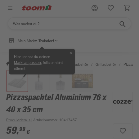
Mein Markt:
Troisdorf
✕
Hier kannst du deinen
, falls er nicht
Markt anpassen
/
Garten & Freizeit
/
Grills & Grillzubehör
/
Grillzubehör
/
Pizzazub
stimmt.
Pizzaspachtel Aluminium 76 x
40 x 35 cm
Produktdetails
| Artikelnummer
:
10417457
59
,
99
€