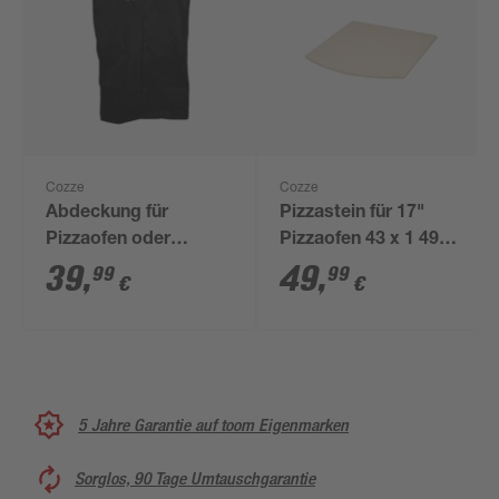
Cozze
Cozze
Abdeckung für
Pizzastein für 17"
Pizzaofen oder
Pizzaofen 43 x 1 49
Planchagrill schwarz
cm
39
,
49
,
99
99
€
€
225 x 86 x 360 cm
5 Jahre Garantie auf toom Eigenmarken
Sorglos, 90 Tage Umtauschgarantie