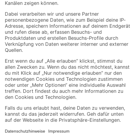
Folge uns
Zahlungsarten
Versandarten
Sicher einkaufen
Jetzt die toom-App herunterladen
Alle Preisangaben in EUR inkl. gesetzl. MwSt.. Die dargestellten Angebote sind unter
Umständen nicht in allen Märkten verfügbar. Die angegebenen Verfügbarkeiten beziehen
sich auf den unter "Mein Markt" ausgewählten toom Baumarkt. Alle Angebote und
Produkte nur solange der Vorrat reicht.
*Paketversand ab 59 € versandkostenfrei, gilt nicht für Artikel mit Speditionsversand, hier