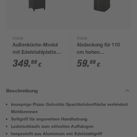
Cozze
Cozze
Außenküche-Modul
Abdeckung für 110
mit Edelstahlplatte
cm hohen
63,5 x 110 x 67 cm
Outdoortisch 75 x 360
349
,
59
,
99
99
€
€
x 225 cm
Beschreibung
knusprige Pizza: Gelochte Spachteloberfläche verhindert
Mehlbrennen
Softgriff für angenehme Handhabung
Lederschlaufe zum stilvollen Aufhängen
hergestellt aus Aluminium mit Edelstahlgriff