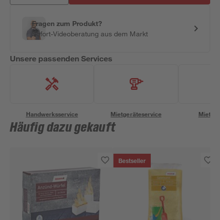
Fragen zum Produkt?
Sofort-Videoberatung aus dem Markt
Unsere passenden Services
Handwerksservice
Mietgeräteservice
Miettra
Häufig dazu gekauft
Bestseller