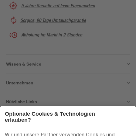
5 Jahre Garantie auf toom Eigenmarken
Sorglos, 90 Tage Umtauschgarantie
Abholung im Markt in 2 Stunden
Wissen & Service
Unternehmen
Nützliche Links
Bleib auf dem Laufenden mit unserem Newsletter
Der toom Newsletter: Keine Angebote und Aktionen mehr verpassen!