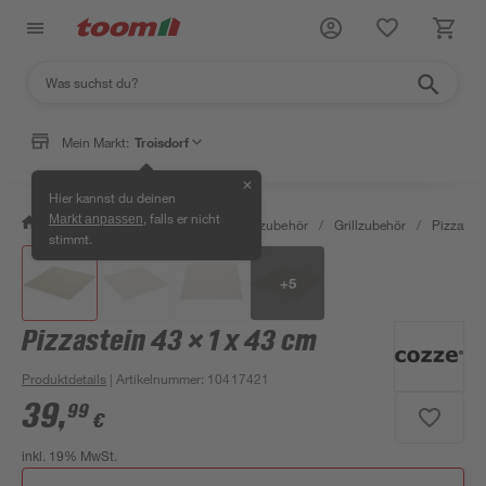
Mein Markt:
Troisdorf
✕
Hier kannst du deinen
, falls er nicht
Markt anpassen
/
Garten & Freizeit
/
Grills & Grillzubehör
/
Grillzubehör
/
Pizzazub
stimmt.
+
5
Pizzastein 43 × 1 x 43 cm
Produktdetails
| Artikelnummer
:
10417421
39
,
99
€
inkl. 19% MwSt.