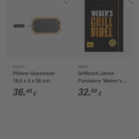
Cozze
Weber
Pfanne Gusseisen
Grillbuch Jamie
16,5 x 4 x 56 cm
Purviance 'Weber's
Grillbibel'
36
,
32
,
49
00
€
€