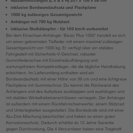
Nutzabmessungen (L x B x H) 201 x 108 x 69 cm
inklusive Bordwandaufsatz und Flachplane
1000 kg zulässiges Gesamtgewicht
Anhänger mit 790 kg Nutzlast
inklusive Stoßdämpfer - für 100 km/h vorbereitet
Bei dem Einachser-Anhänger 'Basic Plus 1000' handelt es sich
um einen gebremsten Tieflader mit einem maximal zulässigen
Gesamtgewicht von 1000 kg. Er verfügt über ein stabiles
Fahrgestell mit Sicherheits-V-Deichsel, robuster
Gummifederachse mit Einzelradaufhängung und
wartungsfreiem Kompaktradlager, die die tägliche Handhabung
erleichtern. Im Lieferumfang enthalten sind ein
Bordwandaufsatz mit einer Höhe von 36 cm und eine lichtgraue
Flachplane mit Gummischnur. Du kannst die Rückwand des
Anhängers und des Aufsatzes ausklappen und aushängen und
mit stabilen Winkelhebelverschlüssen verriegeln. Der Anhänger
ist außerdem mit einem Rückfahrscheinwerfer, einem Stützrad
und Unterlegkeilen ausgestattet. Die Bordwände sind mit einer
Alu-Zink-Mischung beschichtet und haben so einen guten
Korrosionsschutz. Dadurch erhältst du 12 Jahre Garantie
gegen Durchrostung. Die 4 Verzurrösen haben eine Tragkraft