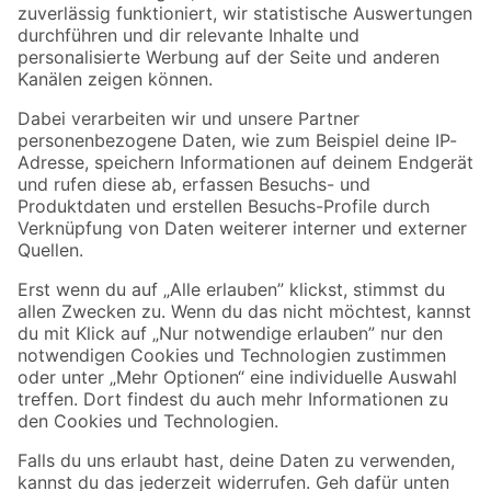
Zur Newsletter Anmeldung
Folge uns
Zahlungsarten
Versandarten
Sicher einkaufen
Jetzt die toom-App herunterladen
Alle Preisangaben in EUR inkl. gesetzl. MwSt.. Die dargestellten Angebote sind unter