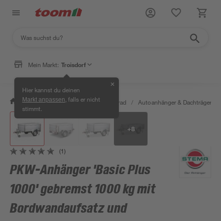
Mein Markt:
Troisdorf
✕
Hier kannst du deinen
, falls er nicht
Markt anpassen
/
Garten & Freizeit
/
Auto & Fahrrad
/
Autoanhänger & Dachträger
/
stimmt.
+
8
(1)
PKW-Anhänger 'Basic Plus
1000' gebremst 1000 kg mit
Bordwandaufsatz und