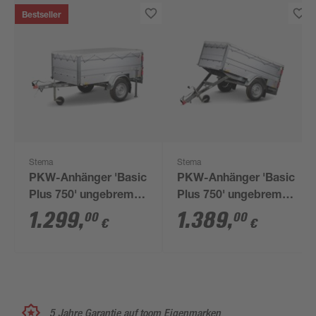
Bestseller
Stema
Stema
PKW-Anhänger 'Basic
PKW-Anhänger 'Basic
Plus 750' ungebremst
Plus 750' ungebremst
750 kg mit
750 kg mit
1.299
,
1.389
,
00
00
€
€
Bordwandaufsatz
Bordwandaufsatz und
Kippdeichsel
5 Jahre Garantie auf toom Eigenmarken