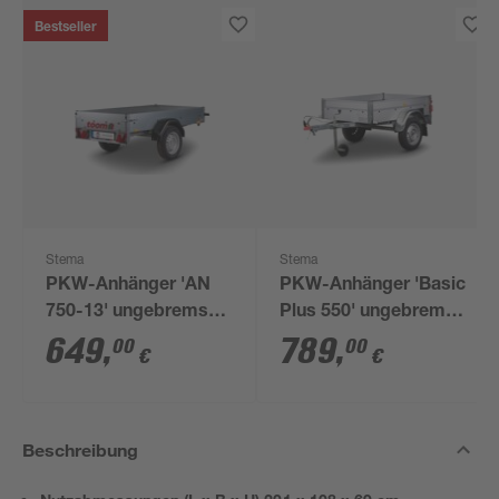
Bestseller
Stema
Stema
PKW-Anhänger 'AN
PKW-Anhänger 'Basic
750-13' ungebremst
Plus 550' ungebremst
201 x 108 cm 750 kg
550 kg
649
,
789
,
00
00
€
€
Beschreibung