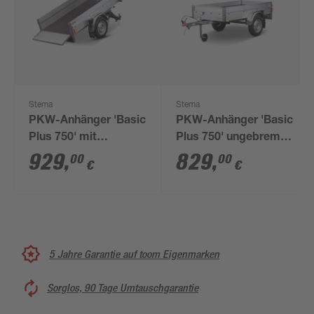
Stema
Stema
PKW-Anhänger 'Basic
PKW-Anhänger 'Basic
Plus 750' mit
Plus 750' ungebremst
Kippdeichsel,
750 kg
929
,
829
,
00
00
€
€
ungebremst 750 kg
5 Jahre Garantie auf toom Eigenmarken
Sorglos, 90 Tage Umtauschgarantie