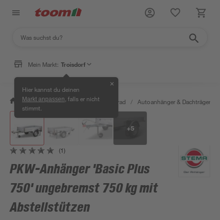
Mein Markt:
Troisdorf
✕
Hier kannst du deinen
, falls er nicht
Markt anpassen
/
Garten & Freizeit
/
Auto & Fahrrad
/
Autoanhänger & Dachträger
/
stimmt.
+
5
(1)
PKW-Anhänger 'Basic Plus
750' ungebremst 750 kg mit
Abstellstützen