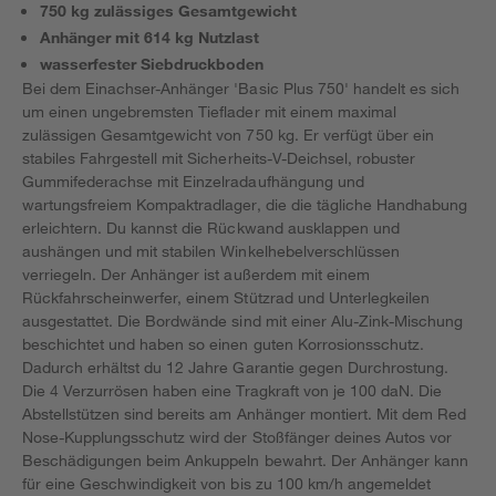
750 kg zulässiges Gesamtgewicht
Anhänger mit 614 kg Nutzlast
wasserfester Siebdruckboden
Bei dem Einachser-Anhänger 'Basic Plus 750' handelt es sich
um einen ungebremsten Tieflader mit einem maximal
zulässigen Gesamtgewicht von 750 kg. Er verfügt über ein
stabiles Fahrgestell mit Sicherheits-V-Deichsel, robuster
Gummifederachse mit Einzelradaufhängung und
wartungsfreiem Kompaktradlager, die die tägliche Handhabung
erleichtern. Du kannst die Rückwand ausklappen und
aushängen und mit stabilen Winkelhebelverschlüssen
verriegeln. Der Anhänger ist außerdem mit einem
Rückfahrscheinwerfer, einem Stützrad und Unterlegkeilen
ausgestattet. Die Bordwände sind mit einer Alu-Zink-Mischung
beschichtet und haben so einen guten Korrosionsschutz.
Dadurch erhältst du 12 Jahre Garantie gegen Durchrostung.
Die 4 Verzurrösen haben eine Tragkraft von je 100 daN. Die
Abstellstützen sind bereits am Anhänger montiert. Mit dem Red
Nose-Kupplungsschutz wird der Stoßfänger deines Autos vor
Beschädigungen beim Ankuppeln bewahrt. Der Anhänger kann
für eine Geschwindigkeit von bis zu 100 km/h angemeldet