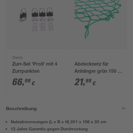
Stema
Zurr-Set 'Profi' mit 4
Abdecknetz für
Zurrpunkten
Anhänger grün 150 x
220 cm
66
,
21
,
99
99
€
€
Beschreibung
Nutzabmessungen (L x B x H) 201 x 108 x 33 cm
12 Jahre Garantie gegen Durchrostung