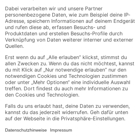
Zahlungsarten
Versandarten
Sicher einkaufen
Jetzt die toom-App herunterladen
Alle Preisangaben in EUR inkl. gesetzl. MwSt.. Die dargestellten Angebote sind unter
Umständen nicht in allen Märkten verfügbar. Die angegebenen Verfügbarkeiten beziehen
sich auf den unter "Mein Markt" ausgewählten toom Baumarkt. Alle Angebote und
Produkte nur solange der Vorrat reicht.
*Paketversand ab 59 € versandkostenfrei, gilt nicht für Artikel mit Speditionsversand, hier
fallen zusätzliche Versandkosten an.