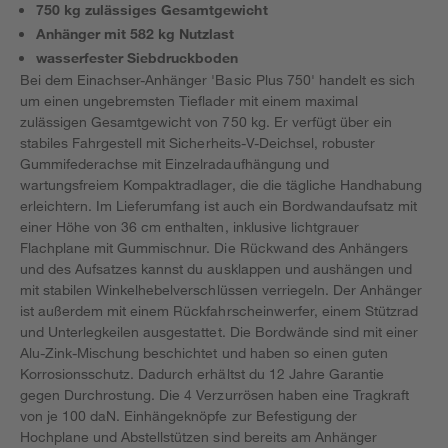
750 kg zulässiges Gesamtgewicht
Anhänger mit 582 kg Nutzlast
wasserfester Siebdruckboden
Bei dem Einachser-Anhänger 'Basic Plus 750' handelt es sich
um einen ungebremsten Tieflader mit einem maximal
zulässigen Gesamtgewicht von 750 kg. Er verfügt über ein
stabiles Fahrgestell mit Sicherheits-V-Deichsel, robuster
Gummifederachse mit Einzelradaufhängung und
wartungsfreiem Kompaktradlager, die die tägliche Handhabung
erleichtern. Im Lieferumfang ist auch ein Bordwandaufsatz mit
einer Höhe von 36 cm enthalten, inklusive lichtgrauer
Flachplane mit Gummischnur. Die Rückwand des Anhängers
und des Aufsatzes kannst du ausklappen und aushängen und
mit stabilen Winkelhebelverschlüssen verriegeln. Der Anhänger
ist außerdem mit einem Rückfahrscheinwerfer, einem Stützrad
und Unterlegkeilen ausgestattet. Die Bordwände sind mit einer
Alu-Zink-Mischung beschichtet und haben so einen guten
Korrosionsschutz. Dadurch erhältst du 12 Jahre Garantie
gegen Durchrostung. Die 4 Verzurrösen haben eine Tragkraft
von je 100 daN. Einhängeknöpfe zur Befestigung der
Hochplane und Abstellstützen sind bereits am Anhänger