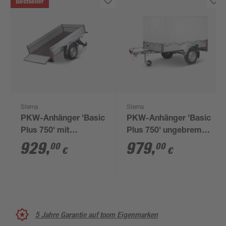
Bestseller
Stema
Stema
PKW-Anhänger 'Basic
PKW-Anhänger 'Basic
Plus 750' mit
Plus 750' ungebremst
Kippdeichsel,
750 kg mit
929
,
979
,
00
00
€
€
ungebremst 750 kg
Hochspriegel
5 Jahre Garantie auf toom Eigenmarken