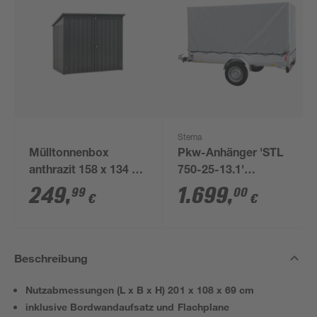
Stema
Mülltonnenbox
Pkw-Anhänger 'STL
anthrazit 158 x 134 x
750-25-13.1'
101 cm
ungebremst 750 kg
249
,
1.699
,
99
00
€
€
mit Hochplanenset
Beschreibung
Nutzabmessungen (L x B x H) 201 x 108 x 69 cm
inklusive Bordwandaufsatz und Flachplane