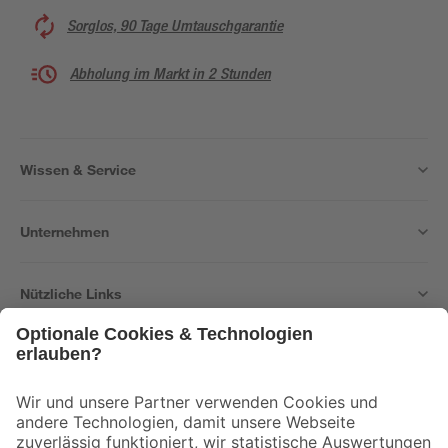
Sorglos, 90 Tage Umtauschgarantie
Abholung im Markt in 2 Stunden
Wissen & Service
Unternehmen
Nützliche Links
Bleib auf dem Laufenden mit unserem Newsletter
Der toom Newsletter: Keine Angebote und Aktionen mehr verpassen!
Zur Newsletter Anmeldung