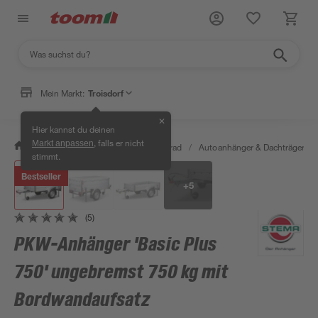
Mein Markt:
Troisdorf
✕
Hier kannst du deinen
, falls er nicht
Markt anpassen
/
Garten & Freizeit
/
Auto & Fahrrad
/
Autoanhänger & Dachträger
/
stimmt.
Bestseller
+
5
(5)
PKW-Anhänger 'Basic Plus
750' ungebremst 750 kg mit
Bordwandaufsatz