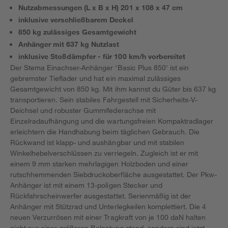
Nutzabmessungen (L x B x H) 201 x 108 x 47 cm
inklusive verschließbarem Deckel
850 kg zulässiges Gesamtgewicht
Anhänger mit 637 kg Nutzlast
inklusive Stoßdämpfer - für 100 km/h vorbereitet
Der Stema Einachser-Anhänger 'Basic Plus 850' ist ein
gebremster Tieflader und hat ein maximal zulässiges
Gesamtgewicht von 850 kg. Mit ihm kannst du Güter bis 637 kg
transportieren. Sein stabiles Fahrgestell mit Sicherheits-V-
Deichsel und robuster Gummifederachse mit
Einzelradaufhängung und die wartungsfreien Kompaktradlager
erleichtern die Handhabung beim täglichen Gebrauch. Die
Rückwand ist klapp- und aushängbar und mit stabilen
Winkelhebelverschlüssen zu verriegeln. Zugleich ist er mit
einem 9 mm starken mehrlagigen Holzboden und einer
rutschhemmenden Siebdruckoberfläche ausgestattet. Der Pkw-
Anhänger ist mit einem 13-poligen Stecker und
Rückfahrscheinwerfer ausgestattet. Serienmäßig ist der
Anhänger mit Stützrad und Unterlegkeilen komplettiert. Die 4
neuen Verzurrösen mit einer Tragkraft von je 100 daN halten
nicht nur einer größeren Belastung stand, sondern sind jetzt