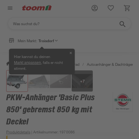
Mein Markt:
Troisdorf
✕
Hier kannst du deinen
, falls er nicht
Markt anpassen
/
Garten & Freizeit
/
Auto & Fahrrad
/
Autoanhänger & Dachträger
/
stimmt.
+
7
PKW-Anhänger 'Basic Plus
850' gebremst 850 kg mit
Deckel
Produktdetails
| Artikelnummer
:
1970086