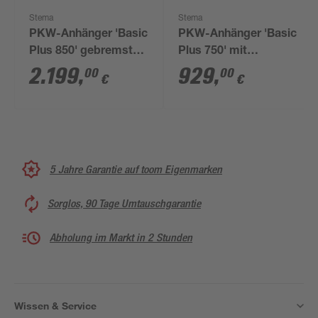
Stema
Stema
PKW-Anhänger 'Basic
PKW-Anhänger 'Basic
Plus 850' gebremst
Plus 750' mit
850 kg mit
Kippdeichsel,
2.199
,
929
,
00
00
€
€
Gitteraufsatz
ungebremst 750 kg
5 Jahre Garantie auf toom Eigenmarken
Sorglos, 90 Tage Umtauschgarantie
Abholung im Markt in 2 Stunden
Wissen & Service