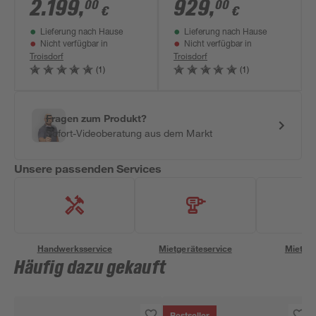
gebremst 850 kg mit
Kippdeichsel,
2.199
,
929
,
00
00
€
€
Gitteraufsatz
ungebremst 750 kg
Lieferung nach Hause
Lieferung nach Hause
Nicht verfügbar in
Nicht verfügbar in
Troisdorf
Troisdorf
(1)
(1)
Fragen zum Produkt?
Sofort-Videoberatung aus dem Markt
Unsere passenden Services
Handwerksservice
Mietgeräteservice
Miettra
Häufig dazu gekauft