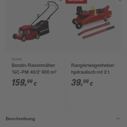
Bestseller
Einhell
Benzin-Rasenmäher
Rangierwagenheber
'GC-PM 40/2' 800 m²
hydraulisch rot 2 t
159
,
39
,
99
99
€
€
Beschreibung