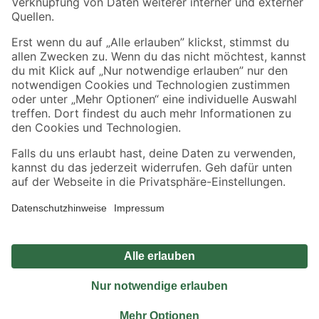
Sicher einkaufen
Jetzt die toom-App herunterladen
Alle Preisangaben in EUR inkl. gesetzl. MwSt.. Die dargestellten Angebote sind unter
Umständen nicht in allen Märkten verfügbar. Die angegebenen Verfügbarkeiten beziehen
sich auf den unter "Mein Markt" ausgewählten toom Baumarkt. Alle Angebote und
Produkte nur solange der Vorrat reicht.
*Paketversand ab 59 € versandkostenfrei, gilt nicht für Artikel mit Speditionsversand, hier
fallen zusätzliche Versandkosten an.
Datenschutz
Privatsphäre
Impressum
AGB
Nutzungsbedingungen
Widerrufsrecht
Vertrag widerrufen
Barrierefreiheit
© 2026 toom Baumarkt GmbH