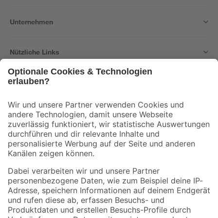
Unternehmen
Nützliche Links
Bleib auf dem Laufenden mit unserem Newsletter
Der toom Newsletter: Keine Angebote und Aktionen mehr verpassen!
Zur Newsletter Anmeldung
Folge uns
Zahlungsarten
Versandarten