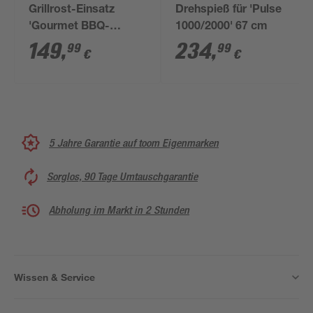
Grillrost-Einsatz
Drehspieß für 'Pulse
'Gourmet BBQ-
1000/2000' 67 cm
System' Edelstahl
149
,
234
,
99
99
€
€
32,77 x 49,53 cm
5 Jahre Garantie auf toom Eigenmarken
Sorglos, 90 Tage Umtauschgarantie
Abholung im Markt in 2 Stunden
Wissen & Service