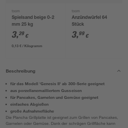
toom
toom
Spielsand beige 0-2
Anzündwürfel 64
mm 25 kg
Stück
3
,
3
,
29
99
€
€
0,13 € / Kilogramm
Beschreibung
für das Modell 'Genesis II' ab 300-Serie geeignet
aus porzellanemailliertem Gusseisen
für Pancakes, Garnelen und Gemüse geeignet
einfaches Abgießen
große Aufnahmefläche
Die Plancha Grillplatte ist geeignet zum Grillen von Pancakes,
Garnelen oder Gemüse. Dank der schrägen Grillfläche kann