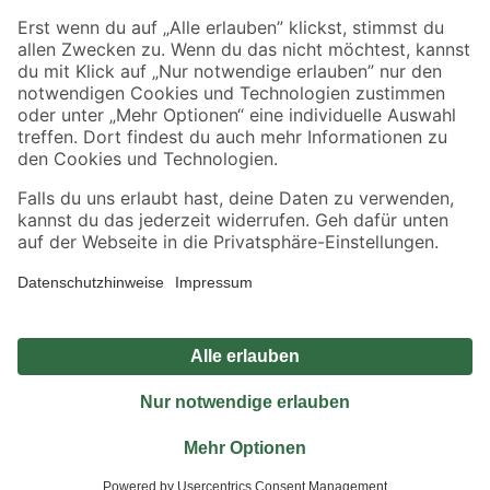
Sicher einkaufen
Jetzt die toom-App herunterladen
Alle Preisangaben in EUR inkl. gesetzl. MwSt.. Die dargestellten Angebote sind unter
Umständen nicht in allen Märkten verfügbar. Die angegebenen Verfügbarkeiten beziehen
sich auf den unter "Mein Markt" ausgewählten toom Baumarkt. Alle Angebote und
Produkte nur solange der Vorrat reicht.
*Paketversand ab 59 € versandkostenfrei, gilt nicht für Artikel mit Speditionsversand, hier
fallen zusätzliche Versandkosten an.
Datenschutz
Privatsphäre
Impressum
AGB
Nutzungsbedingungen
Widerrufsrecht
Vertrag widerrufen
Barrierefreiheit
© 2026 toom Baumarkt GmbH