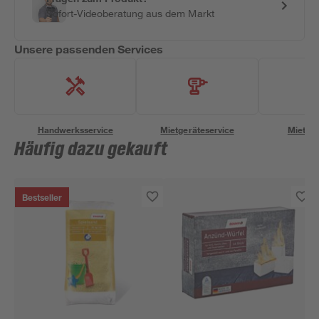
Sofort-Videoberatung aus dem Markt
Unsere passenden Services
Handwerksservice
Mietgeräteservice
Miettra
Häufig dazu gekauft
Bestseller