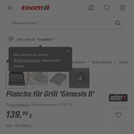
Mein Markt:
Troisdorf
✕
Hier kannst du deinen
, falls er nicht
Markt anpassen
/
Garten & Freizeit
/
Grills & Grillzubehör
/
Grillzubehör
/
Grillplat
stimmt.
+
2
Plancha für Grill 'Genesis II'
Produktdetails
| Artikelnummer
:
4112175
139
,
99
€
inkl. 19% MwSt.