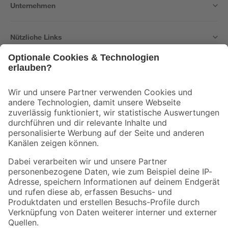
Unternehmen
Nützliche Links
Bleib auf dem Laufenden mit unserem Newsletter
Der toom Newsletter: Keine Angebote und Aktionen mehr verpassen!
Zur Newsletter Anmeldung
Folge uns
Zahlungsarten
Versandarten