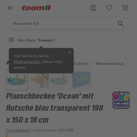
Mein Markt:
Troisdorf
✕
Hier kannst du deinen
, falls er nicht
Markt anpassen
/
Garten & Freizeit
/
Pools & Poolzubehör
/
Wasserspielzeug
/
Pla
stimmt.
Planschbecken 'Ocean' mit
Rutsche blau transparent 198
x 150 x 18 cm
Produktdetails
| Artikelnummer
:
2801998