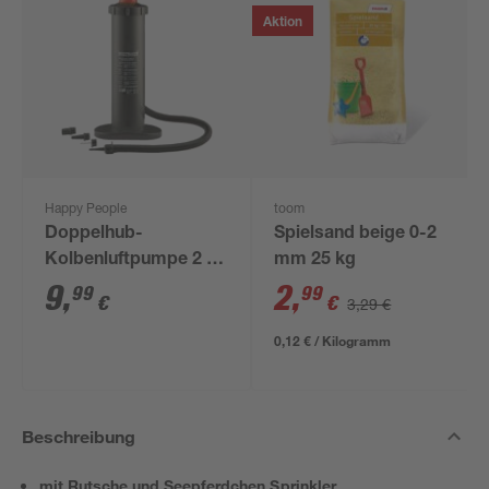
Aktion
Happy People
toom
Doppelhub-
Spielsand beige 0-2
Kolbenluftpumpe 2 x
mm 25 kg
2100 cm³
9
,
2
,
99
99
€
€
3,29 €
0,12 € / Kilogramm
Beschreibung
mit Rutsche und Seepferdchen Sprinkler