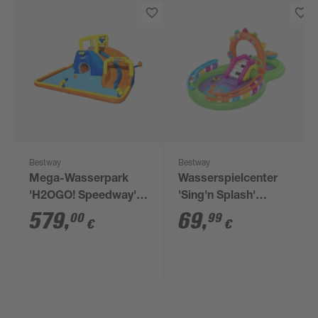
Bestway
Bestway
Mega-Wasserpark
Wasserspielcenter
'H2OGO! Speedway'
'Sing'n Splash'
bunt 551 x 502 x 265
mehrfarbig 295 x 190
579
,
69
,
00
99
€
€
cm
x 137 cm