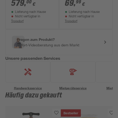
bunt 551 x 502 x 265
mehrfarbig 295 x 190
579
,
69
,
00
99
€
€
cm
x 137 cm
Lieferung nach Hause
Lieferung nach Hause
Nicht verfügbar in
Nicht verfügbar in
Troisdorf
Troisdorf
Fragen zum Produkt?
Sofort-Videoberatung aus dem Markt
Unsere passenden Services
Handwerksservice
Mietgeräteservice
Miettra
Häufig dazu gekauft
Bestseller