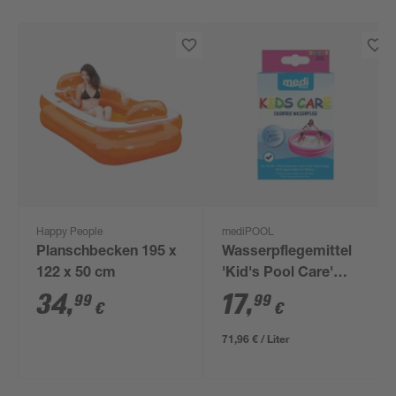
Happy People
mediPOOL
Planschbecken 195 x
Wasserpflegemittel
122 x 50 cm
'Kid's Pool Care'
chlorfrei 250 ml
34
,
17
,
99
99
€
€
71,96 € / Liter