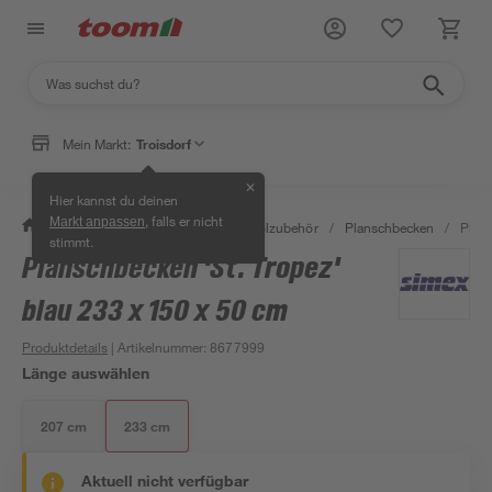
Mein Markt:
Troisdorf
✕
Hier kannst du deinen
, falls er nicht
Markt anpassen
/
Garten & Freizeit
/
Pools & Poolzubehör
/
Planschbecken
/
Plans
stimmt.
Planschbecken 'St. Tropez'
blau 233 x 150 x 50 cm
Produktdetails
| Artikelnummer
:
8677999
Länge auswählen
207 cm
233 cm
Aktuell nicht verfügbar