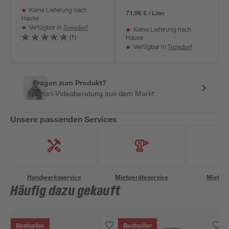
Keine Lieferung nach
71,96 € / Liter
Hause
Troisdorf
Verfügbar in
Keine Lieferung nach
(1)
Hause
Troisdorf
Verfügbar in
Fragen zum Produkt?
Sofort-Videoberatung aus dem Markt
Unsere passenden Services
Handwerksservice
Mietgeräteservice
Miettra
Häufig dazu gekauft
Bestseller
Bestseller