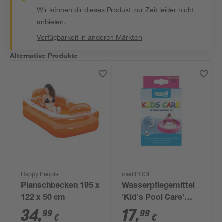
Wir können dir dieses Produkt zur Zeit leider nicht
anbieten.
Verfügbarkeit in anderen Märkten
Alternative Produkte
Happy People
mediPOOL
Planschbecken 195 x
Wasserpflegemittel
122 x 50 cm
'Kid's Pool Care'
chlorfrei 250 ml
34
,
17
,
99
99
€
€