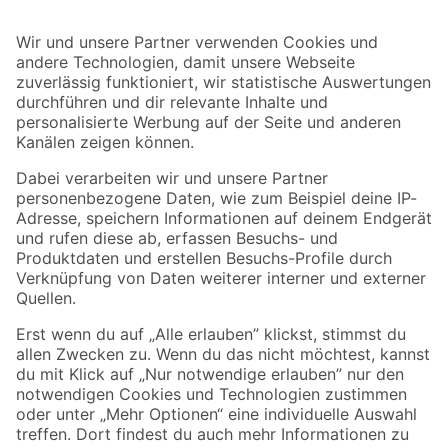
Bleib auf dem Laufenden mit unserem Newsletter
Der toom Newsletter: Keine Angebote und Aktionen mehr verpassen!
Zur Newsletter Anmeldung
Folge uns
Zahlungsarten
Versandarten
Sicher einkaufen
Jetzt die toom-App herunterladen