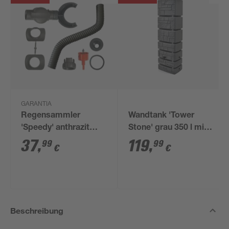
GARANTIA
Regensammler
Wandtank 'Tower
'Speedy' anthrazit
Stone' grau 350 l mit
inkl. Zubehör
Hahn
37
,
119
,
99
99
€
€
Beschreibung