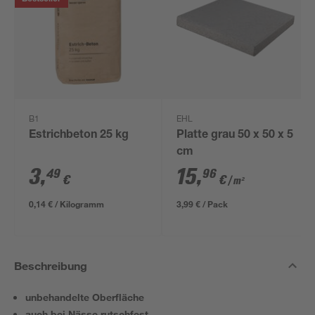
B1
EHL
Estrichbeton 25 kg
Platte grau 50 x 50 x 5
cm
3
,
15
,
49
96
€
€
/ m²
0,14 € / Kilogramm
3,99 € / Pack
Beschreibung
unbehandelte Oberfläche
auch bei Nässe rutschfest