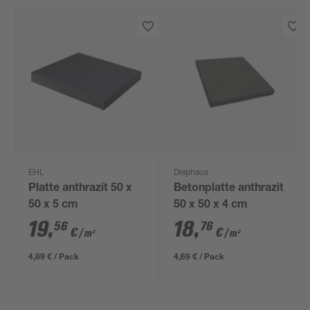
EHL
Diephaus
Platte anthrazit 50 x
Betonplatte anthrazit
50 x 5 cm
50 x 50 x 4 cm
19
,
18
,
56
76
€
€
/ m²
/ m²
4,89 € / Pack
4,69 € / Pack