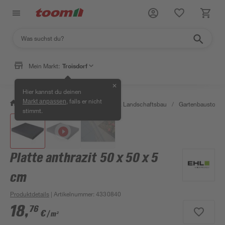
Mein Markt:
Troisdorf
✕
Hier kannst du deinen
, falls er nicht
Markt anpassen
/
Garten & Freizeit
/
Gartenbau & Landschaftsbau
/
Gartenbaustoffe 
stimmt.
Platte anthrazit 50 x 50 x 5
cm
Produktdetails
| Artikelnummer
:
4330840
18
,
76
€
/ m²