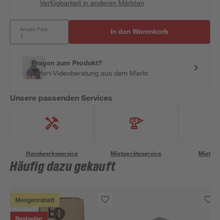
Verfügbarkeit in anderen Märkten
Anzahl: Pack
In den Warenkorb
Fragen zum Produkt?
Sofort-Videoberatung aus dem Markt
Unsere passenden Services
Handwerksservice
Mietgeräteservice
Miettra
Häufig dazu gekauft
Mengenrabatt
Bestseller