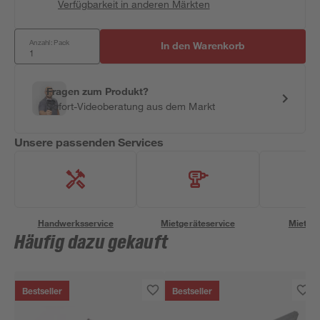
Verfügbarkeit in anderen Märkten
Anzahl: Pack
In den Warenkorb
Fragen zum Produkt?
Sofort-Videoberatung aus dem Markt
Unsere passenden Services
Handwerksservice
Mietgeräteservice
Miettra
Häufig dazu gekauft
Bestseller
Bestseller