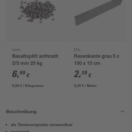
toom
EHL
Basaltsplitt anthrazit
Rasenkante grau 5 x
2/5 mm 25 kg
100 x 15 cm
6
,
2
,
99
39
€
€
0,28 € / Kilogramm
2,39 € / Meter
Beschreibung
als Terrassenplatte verwendbar
nuanciert