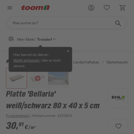
Mein Markt:
Troisdorf
✕
Hier kannst du deinen
, falls er nicht
Markt anpassen
/
Garten & Freizeit
/
Gartenbau & Landschaftsbau
/
Gartenbaustoffe 
stimmt.
Platte 'Bellaria'
weiß/schwarz 80 x 40 x 5 cm
Produktdetails
| Artikelnummer
:
4330834
30
,
91
€
/ m²