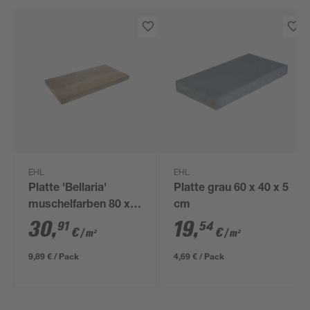
EHL
EHL
Platte 'Bellaria'
Platte grau 60 x 40 x 5
muschelfarben 80 x
cm
40 x 5 cm
30
,
19
,
91
54
€
€
/ m²
/ m²
9,89 € / Pack
4,69 € / Pack