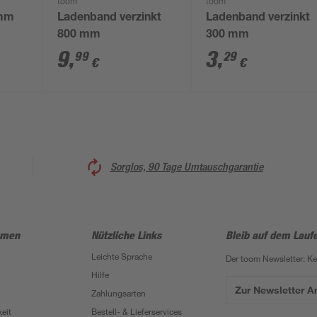
toom
toom
 mm
Ladenband verzinkt
Ladenband verzinkt
800 mm
300 mm
9
,
3
,
99
29
€
€
Sorglos, 90 Tage Umtauschgarantie
hmen
Nützliche Links
Bleib auf dem Lauf
Leichte Sprache
Der toom Newsletter: K
Hilfe
Zur Newsletter 
Zahlungsarten
eit
Bestell- & Lieferservices