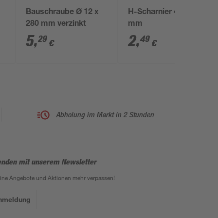
Bauschraube Ø 12 x
H-Scharnier 46 x 60
280 mm verzinkt
mm
5
,
2
,
29
49
€
€
Abholung im Markt in 2 Stunden
enden mit unserem Newsletter
eine Angebote und Aktionen mehr verpassen!
Anmeldung