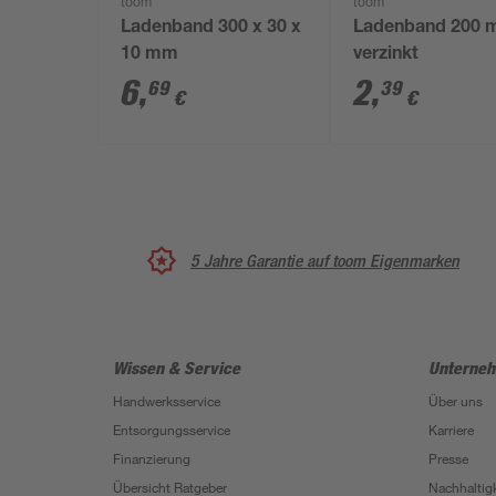
toom
toom
Ladenband 300 x 30 x
Ladenband 200
10 mm
verzinkt
6
,
2
,
69
39
€
€
5 Jahre Garantie auf toom Eigenmarken
Wissen & Service
Unterne
Handwerksservice
Über uns
Entsorgungsservice
Karriere
Finanzierung
Presse
Übersicht Ratgeber
Nachhaltigk