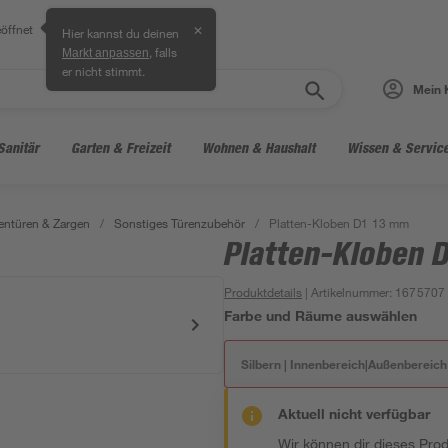
öffnet
✕
Hier kannst du deinen
, falls
Markt anpassen
er nicht stimmt.
Mein 
Sanitär
Garten & Freizeit
Wohnen & Haushalt
Wissen & Servic
entüren & Zargen
/
Sonstiges Türenzubehör
/
Platten-Kloben D1 13 mm
Platten-Kloben 
Produktdetails
| Artikelnummer
:
1675707
Farbe und Räume auswählen
Silbern | Innenbereich|Außenbereich
Aktuell nicht verfügbar
Wir können dir dieses Produ