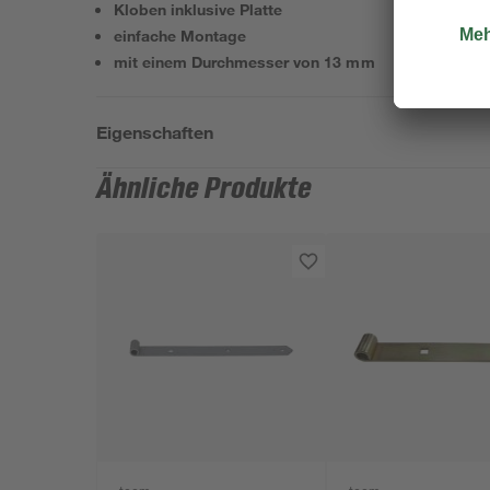
Kloben inklusive Platte
einfache Montage
mit einem Durchmesser von 13 mm
Eigenschaften
Ähnliche Produkte