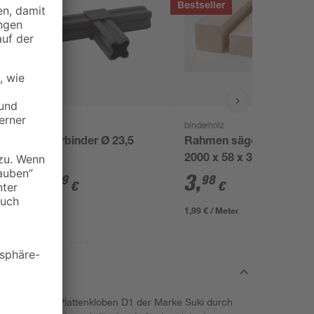
Bestseller
alfer
binderholz
T-Verbinder Ø 23,5
Rahmen sägerau
mm
2000 x 58 x 38 mm
2
,
3
,
49
98
€
€
1,99 € / Meter
esticht der Plattenkloben D1 der Marke Suki durch