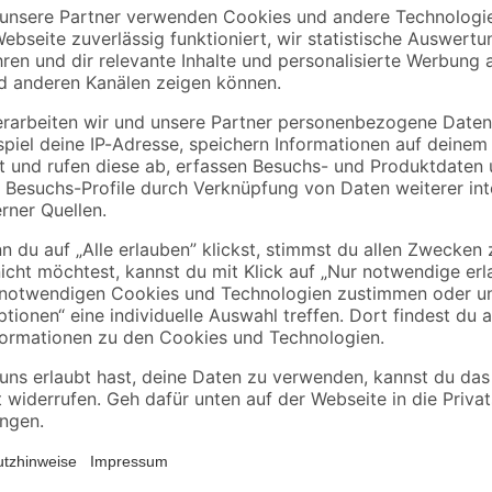
alfer
Kronospan
Winkelverbinder 90°
OSB3-Verlegeplatte
,35
2,35 cm
'Cityboard'
ungeschliffen 1690 x
1
,
5
,
99
99
€
€
/ m²
634 x 12 mm
6,41 € / Pack
Dank der Magnodor-Beschichtung b