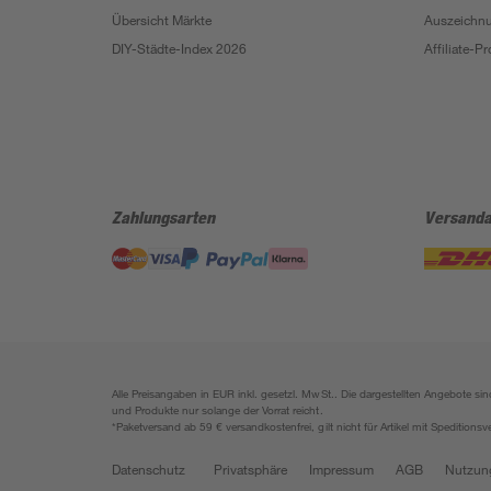
Übersicht Märkte
Auszeichn
DIY-Städte-Index 2026
Affiliate-
Zahlungsarten
Versanda
Alle Preisangaben in EUR inkl. gesetzl. MwSt.. Die dargestellten Angebote 
und Produkte nur solange der Vorrat reicht.
*Paketversand ab 59 € versandkostenfrei, gilt nicht für Artikel mit Speditionsv
Datenschutz
Privatsphäre
Impressum
AGB
Nutzun