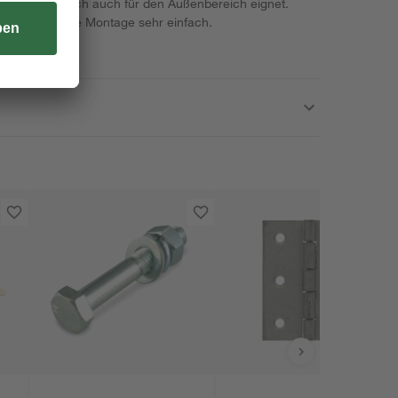
, sodass er sich auch für den Außenbereich eignet.
taltet sich die Montage sehr einfach.