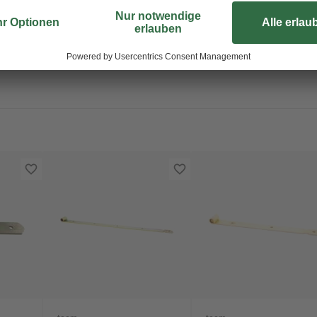
eine hohe Korrosionsbeständigkeit
Durch die vorgebohrten Löcher ges