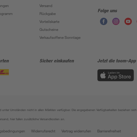
ungen
Versand
Folge uns
Programm
Rückgabe
Vorteilskarte
Gutscheine
Verkaufsoffene Sonntage
rten
Sicher einkaufen
Jetzt die toom-App
sind unter Umständen nicht in allen Märkten verfügbar. Die angegebenen Verfügbarkeiten beziehen s
ersand, hier fallen zusätzliche Versandkosten an.
gsbedingungen
Widerrufsrecht
Vertrag widerrufen
Barrierefreiheit