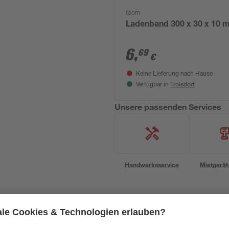
toom
Ladenband 300 x 30 x 10
6
,
69
€
Keine Lieferung nach Hause
Troisdorf
Verfügbar in
Unsere passenden Services
Handwerksservice
Mietgerät
Mengenrabatt