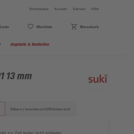
Vorteilskarte
Kontakt
Karriere
Hilfe
Konto
Merkliste
Warenkorb
e
Angebote & Neuheiten
D1 13 mm
Silbern | Innenbereich|Wohnbereich
kt zur Zeit leider nicht anbieten.