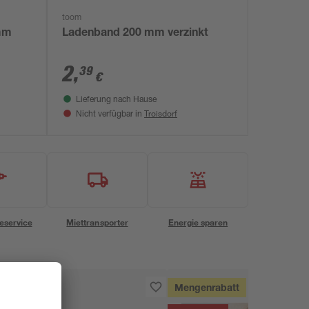
toom
 mm
Ladenband 200 mm verzinkt
2
,
39
€
Lieferung nach Hause
Troisdorf
Nicht verfügbar in
eservice
Miettransporter
Energie sparen
Mengenrabatt