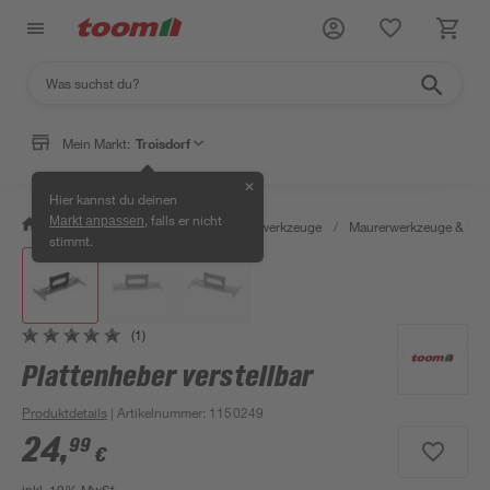
Mein Markt:
Troisdorf
✕
Hier kannst du deinen
, falls er nicht
Markt anpassen
/
Werkstatt & Maschinen
/
Handwerkzeuge
/
Maurerwerkzeuge & Fli
stimmt.
(1)
Plattenheber verstellbar
Produktdetails
| Artikelnummer
:
1150249
24
,
99
€