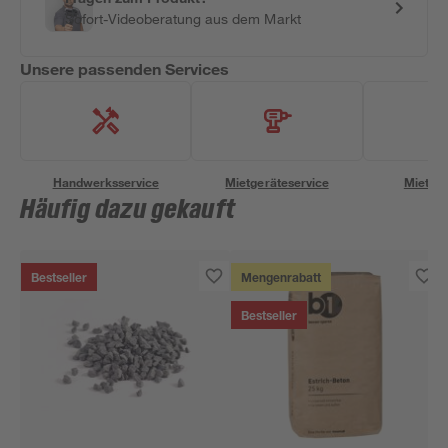
Sofort-Videoberatung aus dem Markt
Unsere passenden Services
Handwerksservice
Mietgeräteservice
Miettra
Häufig dazu gekauft
Bestseller
Mengenrabatt
Bestseller