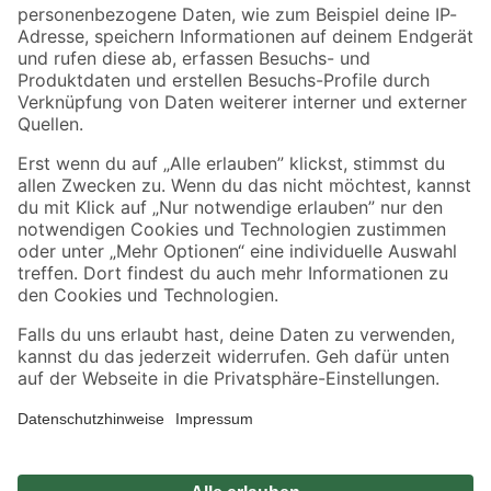
Zahlungsarten
Versandarten
Sicher einkaufen
Jetzt die toom-App herunterladen
Alle Preisangaben in EUR inkl. gesetzl. MwSt.. Die dargestellten Angebote sind unter
Umständen nicht in allen Märkten verfügbar. Die angegebenen Verfügbarkeiten beziehen
sich auf den unter "Mein Markt" ausgewählten toom Baumarkt. Alle Angebote und
Produkte nur solange der Vorrat reicht.
*Paketversand ab 59 € versandkostenfrei, gilt nicht für Artikel mit Speditionsversand, hier
fallen zusätzliche Versandkosten an.
Datenschutz
Privatsphäre
Impressum
AGB