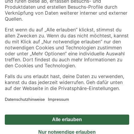
Sicher einkaufen
Jetzt die toom-App herunterladen
Alle Preisangaben in EUR inkl. gesetzl. MwSt.. Die dargestellten Angebote sind unter
Umständen nicht in allen Märkten verfügbar. Die angegebenen Verfügbarkeiten beziehen
sich auf den unter "Mein Markt" ausgewählten toom Baumarkt. Alle Angebote und
Produkte nur solange der Vorrat reicht.
*Paketversand ab 59 € versandkostenfrei, gilt nicht für Artikel mit Speditionsversand, hier
fallen zusätzliche Versandkosten an.
Datenschutz
Privatsphäre
Impressum
AGB
Nutzungsbedingungen
Widerrufsrecht
Vertrag widerrufen
Barrierefreiheit