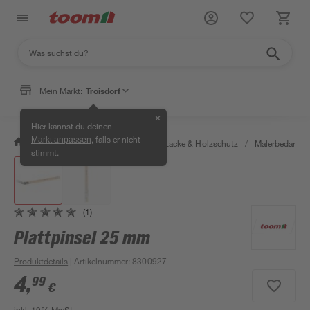
Mein Markt:
Troisdorf
✕
Hier kannst du deinen
, falls er nicht
Markt anpassen
/
Bauen & Renovieren
/
Farben, Lacke & Holzschutz
/
Malerbedarf
/
stimmt.
(1)
Plattpinsel 25 mm
Produktdetails
| Artikelnummer
:
8300927
4
,
99
€