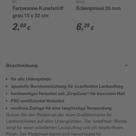
B1
toom
Farbwanne Kunststoff
Eckenpinsel 35 mm
grau 15 x 32 cm
2
,
6
,
69
29
€
€
Beschreibung
für alle Untergründe
spezielle Borstenmischung für exzellenten Lackauftrag
hochwertiger Holzstiel mit „GripZone“ für besseren Halt
FSC-zertifizierter Holzstiel
rostfreie Zwinge für eine langfristige Verwendung
Nutzen Sie den Plattpinsel der toom Qualitätsmarke für
Lackierarbeiten auf allen Untergründen. Die 'solidPeak'-Borste
sorgt für einen exzellenten Lackauftrag und ein streifenfreies
Finish. Der Plattpinsel eignet sich hervorraged für