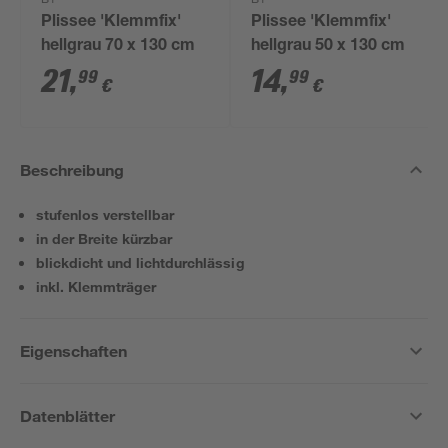
B1
B1
Plissee 'Klemmfix'
Plissee 'Klemmfix'
hellgrau 70 x 130 cm
hellgrau 50 x 130 cm
21
,
14
,
99
99
€
€
Beschreibung
stufenlos verstellbar
in der Breite kürzbar
blickdicht und lichtdurchlässig
inkl. Klemmträger
Eigenschaften
Datenblätter