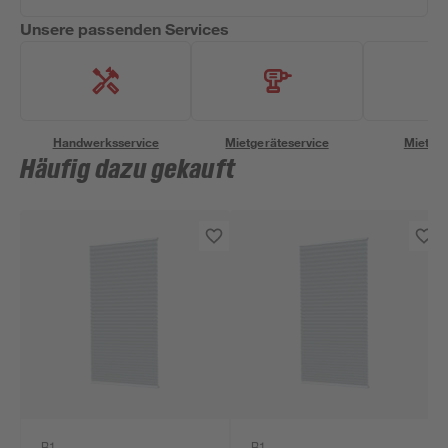
Unsere passenden Services
Handwerksservice
Mietgeräteservice
Miettra
Häufig dazu gekauft