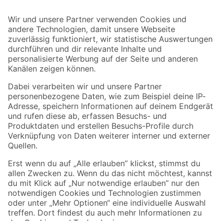
Bleib auf dem Laufenden mit unserem Newsletter
Der toom Newsletter: Keine Angebote und Aktionen mehr verpassen!
Zur Newsletter Anmeldung
Folge uns
Zahlungsarten
Versandarten
Sicher einkaufen
Jetzt die toom-App herunterladen