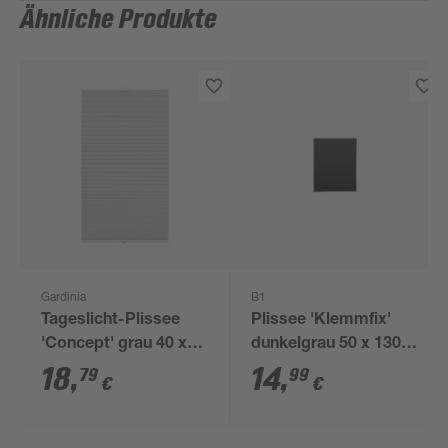
Ähnliche Produkte
Gardinia
B1
Tageslicht-Plissee
Plissee 'Klemmfix'
'Concept' grau 40 x
dunkelgrau 50 x 130
130 cm
cm
18
,
14
,
79
99
€
€