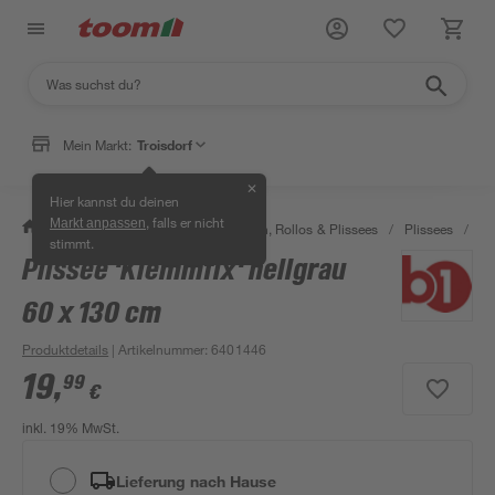
Mein Markt:
Troisdorf
✕
Hier kannst du deinen
, falls er nicht
Markt anpassen
/
Wohnen & Haushalt
/
Jalousien, Rollos & Plissees
/
Plissees
/
Pl
stimmt.
Plissee 'Klemmfix' hellgrau
60 x 130 cm
Produktdetails
| Artikelnummer
:
6401446
19
,
99
€
inkl. 19% MwSt.
Lieferung nach Hause