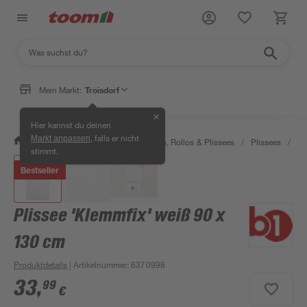
Mein Markt:
Troisdorf
✕
Hier kannst du deinen
, falls er nicht
Markt anpassen
/
Wohnen & Haushalt
/
Jalousien, Rollos & Plissees
/
Plissees
/
Pl
stimmt.
Bestseller
Plissee 'Klemmfix' weiß 90 x
130 cm
Produktdetails
| Artikelnummer
:
6370998
33
,
99
€