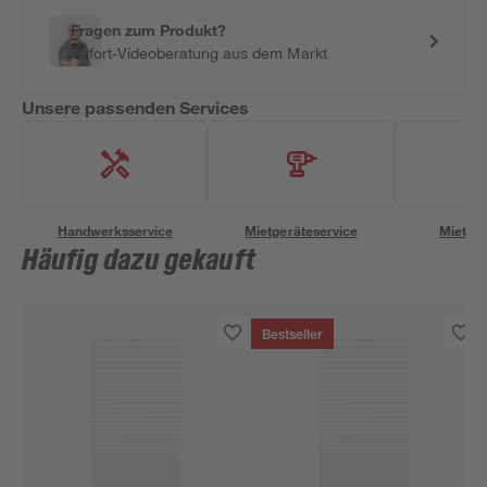
Fragen zum Produkt?
Sofort-Videoberatung aus dem Markt
Unsere passenden Services
Handwerksservice
Mietgeräteservice
Miettra
Häufig dazu gekauft
Bestseller