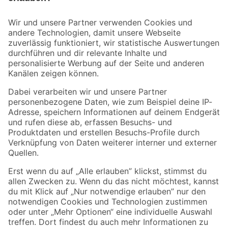
Bleib auf dem Laufenden mit unserem Newsletter
Der toom Newsletter: Keine Angebote und Aktionen mehr verpassen!
Zur Newsletter Anmeldung
Folge uns
Zahlungsarten
Versandarten
Sicher einkaufen
Jetzt die toom-App herunterladen