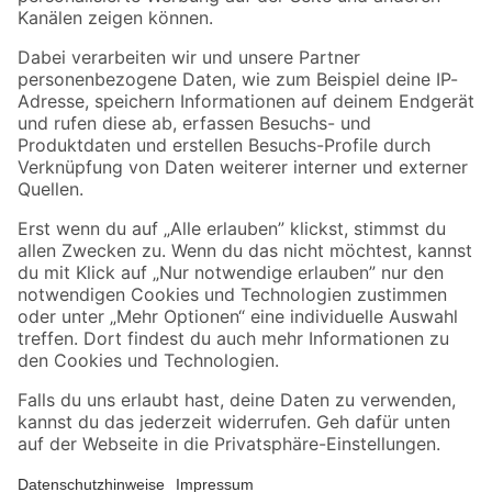
Folge uns
Zahlungsarten
Versandarten
Sicher einkaufen
Jetzt die toom-App herunterladen
Alle Preisangaben in EUR inkl. gesetzl. MwSt.. Die dargestellten Angebote sind unter
Umständen nicht in allen Märkten verfügbar. Die angegebenen Verfügbarkeiten beziehen
sich auf den unter "Mein Markt" ausgewählten toom Baumarkt. Alle Angebote und
Produkte nur solange der Vorrat reicht.