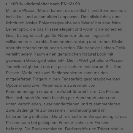
100 % kindersicher nach EN 13120
Mit dem Plissee 'Marla' kannst du den Sicht- und Sonnenschutz
individuell und unkompliziert anpassen. Das blickdichte, aber
lichtdurchlässige Polyestergewebe von 'Marla' hat eine feine
Leinenoptik, die das Plissee elegant und wohnlich erscheinen
lässt. Es eignet sich gut für Räume, in denen Tageslicht
willkommen ist, direkte Sonneneinstrahlung und fremde Blicke
aber als störend empfunden werden. Die trendige Leinen-Optik
verleiht jedem Raum einen gemütlichen Natural Look mit
gewissem Geborgenheitseffekt. Die in Weiß gehaltene Plissee-
Technik prägt den Look mit puristischem und klarem Stil. Das
Plissee 'Marla' mit zwei Bedienschienen kann mit den
mitgelieferten Trägern in den Fensterfalz geschraubt werden.
Optional sind zwei Klebe- sowie zwei Arten von
Klemmmontagen separat im Zubehör erhältlich. Das Plissee
lässt sich nach Wunsch beliebig per Hand nach oben und
unten verschieben, auseinanderziehen und zusammenfalten.
Zwei Bediengriffe zur besseren Handhabung sind im
Lieferumfang enthalten. Durch die seitliche Verspannung ist das
Plissee auch bei gekipptem Fenster sicher am Fenster
befestigt. Die Bedienschienen, Bediengriffe und Träger sind in