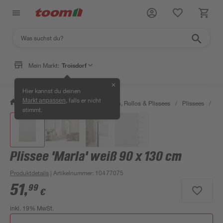
Mein Markt:
Troisdorf
✕
Hier kannst du deinen
, falls er nicht
Markt anpassen
/
Wohnen & Haushalt
/
Jalousien, Rollos & Plissees
/
Plissees
/
Pl
stimmt.
Plissee 'Marla' weiß 90 x 130 cm
Produktdetails
| Artikelnummer
:
10477075
51
,
99
€
inkl. 19% MwSt.