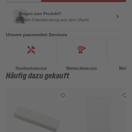
Fragen zum Produkt?
Sofort-Videoberatung aus dem Markt
Unsere passenden Services
Handwerksservice
Mietgeräteservice
Miettra
Häufig dazu gekauft