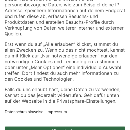
Zahlungsarten
Versandarten
Sicher einkaufen
Jetzt die toom-App herunterladen
Alle Preisangaben in EUR inkl. gesetzl. MwSt.. Die dargestellten Angebote sind unter
Umständen nicht in allen Märkten verfügbar. Die angegebenen Verfügbarkeiten beziehen
sich auf den unter "Mein Markt" ausgewählten toom Baumarkt. Alle Angebote und
Produkte nur solange der Vorrat reicht.
*Paketversand ab 59 € versandkostenfrei, gilt nicht für Artikel mit Speditionsversand, hier
fallen zusätzliche Versandkosten an.