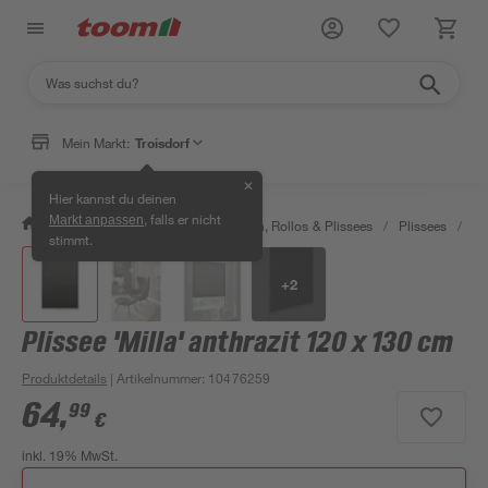
Mein Markt:
Troisdorf
✕
Hier kannst du deinen
, falls er nicht
Markt anpassen
/
Wohnen & Haushalt
/
Jalousien, Rollos & Plissees
/
Plissees
/
Pl
stimmt.
+
2
Plissee 'Milla' anthrazit 120 x 130 cm
Produktdetails
| Artikelnummer
:
10476259
64
,
99
€
inkl. 19% MwSt.