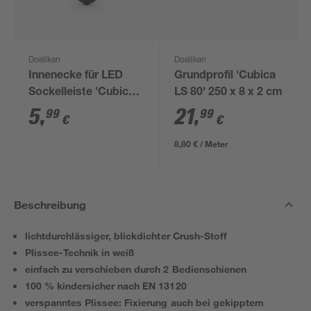
Doellken
Doellken
Innenecke für LED
Grundprofil 'Cubica
Sockelleiste 'Cubica
LS 80' 250 x 8 x 2 cm
LS 80' anthrazit
5
,
21
,
99
99
€
€
8,80 € / Meter
Beschreibung
lichtdurchlässiger, blickdichter Crush-Stoff
Plissee-Technik in weiß
einfach zu verschieben durch 2 Bedienschienen
100 % kindersicher nach EN 13120
verspanntes Plissee: Fixierung auch bei gekipptem