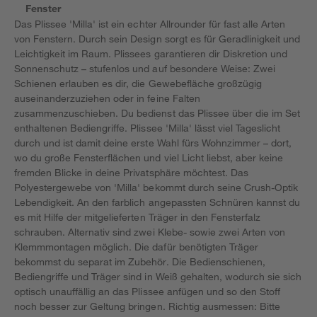
Fenster
Das Plissee 'Milla' ist ein echter Allrounder für fast alle Arten
von Fenstern. Durch sein Design sorgt es für Geradlinigkeit und
Leichtigkeit im Raum. Plissees garantieren dir Diskretion und
Sonnenschutz – stufenlos und auf besondere Weise: Zwei
Schienen erlauben es dir, die Gewebefläche großzügig
auseinanderzuziehen oder in feine Falten
zusammenzuschieben. Du bedienst das Plissee über die im Set
enthaltenen Bediengriffe. Plissee 'Milla' lässt viel Tageslicht
durch und ist damit deine erste Wahl fürs Wohnzimmer – dort,
wo du große Fensterflächen und viel Licht liebst, aber keine
fremden Blicke in deine Privatsphäre möchtest. Das
Polyestergewebe von 'Milla' bekommt durch seine Crush-Optik
Lebendigkeit. An den farblich angepassten Schnüren kannst du
es mit Hilfe der mitgelieferten Träger in den Fensterfalz
schrauben. Alternativ sind zwei Klebe- sowie zwei Arten von
Klemmmontagen möglich. Die dafür benötigten Träger
bekommst du separat im Zubehör. Die Bedienschienen,
Bediengriffe und Träger sind in Weiß gehalten, wodurch sie sich
optisch unauffällig an das Plissee anfügen und so den Stoff
noch besser zur Geltung bringen. Richtig ausmessen: Bitte