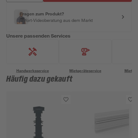
Fragen zum Produkt?
Sofort-Videoberatung aus dem Markt
Unsere passenden Services
Handwerksservice
Mietgeräteservice
Miettra
Häufig dazu gekauft