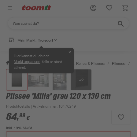
Mein Markt:
Troisdorf
✕
Hier kannst du deinen
, falls er nicht
Markt anpassen
/
Wohnen & Haushalt
/
Jalousien, Rollos & Plissees
/
Plissees
/
Pl
stimmt.
+
2
Plissee 'Milla' grau 120 x 130 cm
Produktdetails
| Artikelnummer
:
10476249
64
,
99
€
inkl. 19% MwSt.