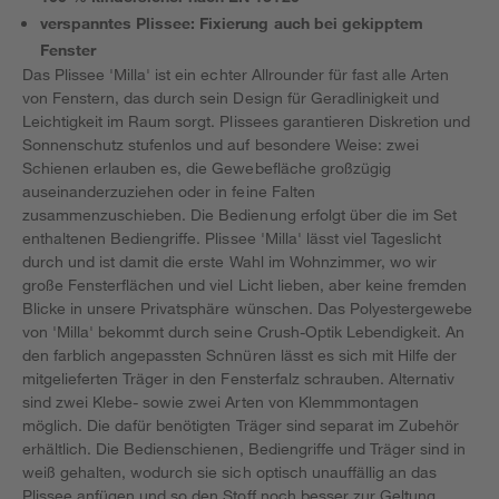
verspanntes Plissee: Fixierung auch bei gekipptem
Fenster
Das Plissee 'Milla' ist ein echter Allrounder für fast alle Arten
von Fenstern, das durch sein Design für Geradlinigkeit und
Leichtigkeit im Raum sorgt. Plissees garantieren Diskretion und
Sonnenschutz stufenlos und auf besondere Weise: zwei
Schienen erlauben es, die Gewebefläche großzügig
auseinanderzuziehen oder in feine Falten
zusammenzuschieben. Die Bedienung erfolgt über die im Set
enthaltenen Bediengriffe. Plissee 'Milla' lässt viel Tageslicht
durch und ist damit die erste Wahl im Wohnzimmer, wo wir
große Fensterflächen und viel Licht lieben, aber keine fremden
Blicke in unsere Privatsphäre wünschen. Das Polyestergewebe
von 'Milla' bekommt durch seine Crush-Optik Lebendigkeit. An
den farblich angepassten Schnüren lässt es sich mit Hilfe der
mitgelieferten Träger in den Fensterfalz schrauben. Alternativ
sind zwei Klebe- sowie zwei Arten von Klemmmontagen
möglich. Die dafür benötigten Träger sind separat im Zubehör
erhältlich. Die Bedienschienen, Bediengriffe und Träger sind in
weiß gehalten, wodurch sie sich optisch unauffällig an das
Plissee anfügen und so den Stoff noch besser zur Geltung