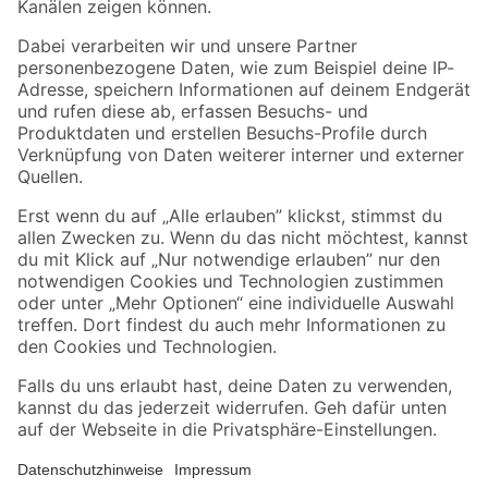
Folge uns
Zahlungsarten
Versandarten
Sicher einkaufen
Jetzt die toom-App herunterladen
Alle Preisangaben in EUR inkl. gesetzl. MwSt.. Die dargestellten Angebote sind unter
Umständen nicht in allen Märkten verfügbar. Die angegebenen Verfügbarkeiten beziehen
sich auf den unter "Mein Markt" ausgewählten toom Baumarkt. Alle Angebote und
Produkte nur solange der Vorrat reicht.
*Paketversand ab 59 € versandkostenfrei, gilt nicht für Artikel mit Speditionsversand, hier