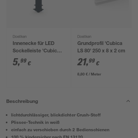
Doellken
Doellken
Innenecke für LED
Grundprofil 'Cubica
Sockelleiste 'Cubica
LS 80' 250 x 8 x 2 cm
LS 80' anthrazit
5
,
21
,
99
99
€
€
8,80 € / Meter
Beschreibung
lichtdurchlässiger, blickdichter Crush-Stoff
Plissee-Technik in weiß
einfach zu verschieben durch 2 Bedienschienen
100 % kindersicher nach EN 13120