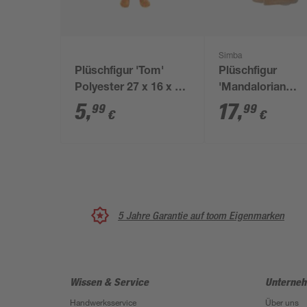
Simba
Plüschfigur 'Tom'
Plüschfigur
Polyester 27 x 16 x 7
'Mandalorian
cm
Grogu/The Child'
5
,
17
,
99
99
€
€
mintgrün/hellbra
cm
5 Jahre Garantie auf toom Eigenmarken
Wissen & Service
Unterne
Handwerksservice
Über uns