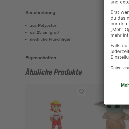
Beschreibung
aus Polyester
ca. 25 cm groß
niedliche Plüschfigur
Eigenschaften
Ähnliche Produkte