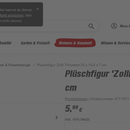
✕
ier kannst du deinen
, falls
Markt anpassen
r nicht stimmt.
Mein 
Sanitär
Garten & Freizeit
Wohnen & Haushalt
Wissen & Servic
sen & Kissenbezüge
/
Plüschfigur 'Zolli' Polyester 25 x 15,5 x 7 cm
Plüschfigur 'Zoll
cm
Produktdetails
| Artikelnummer
:
4771571
5
,
99
€
inkl. 19% MwSt.