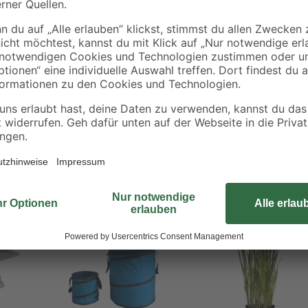
Die niedliche Plüschfigur 'Zolli' b