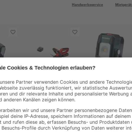
Handwerksservice
Mietgerät
Einhell
Metabo
radio
Akku-Heckenschere
LED-Baustrahler 20
BT
'GC-CH 1846 Li Kit'
lm IP 54
hne
46 cm 18 V mit Akku
99
,
109
,
99
99
€
€