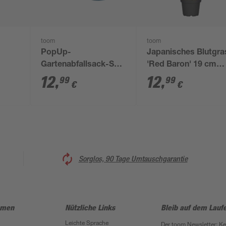
toom
toom
PopUp-
Japanisches Blutgra
Gartenabfallsack-Set
'Red Baron' 19 cm
blau 15 l und 75 l, 2-
Topf
12
,
12
,
99
99
€
€
un 25
teilig
Sorglos, 90 Tage Umtauschgarantie
hmen
Nützliche Links
Bleib auf dem Lauf
Leichte Sprache
Der toom Newsletter: K