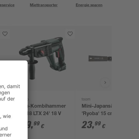
eservice
Miettransporter
Energie sparen
Metabo
toom
00
Akku-Kombihammer
Mini-Japansäge
'KH 18 LTX 24' 18 V
'Ryoba' 15 cm
189
,
23
,
99
99
€
€