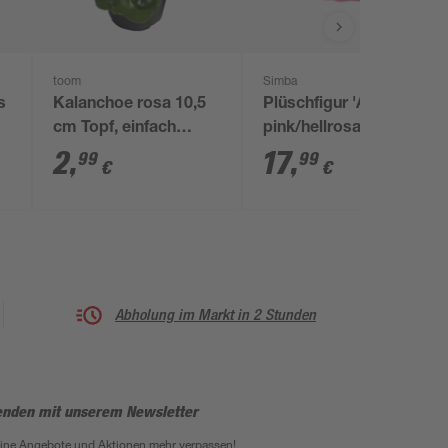
toom
Simba
s
Kalanchoe rosa 10,5
Plüschfigur 'Angel'
cm Topf, einfach
pink/hellrosa 25 cm
blühend
2
,
17
,
99
99
€
€
Abholung im Markt in 2 Stunden
enden mit unserem Newsletter
eine Angebote und Aktionen mehr verpassen!