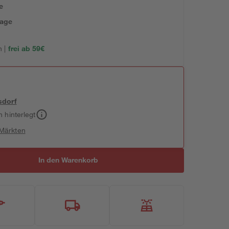
e
tage
 |
frei ab 59€
sdorf
h hinterlegt
 Märkten
In den Warenkorb