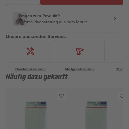
Fragen zum Produkt?
Sofort-Videoberatung aus dem Markt
Unsere passenden Services
Handwerksservice
Mietgeräteservice
Miettra
Häufig dazu gekauft