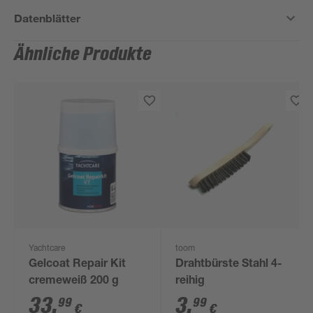
Datenblätter
Ähnliche Produkte
Yachtcare
toom
Gelcoat Repair Kit
Drahtbürste Stahl 4-
cremeweiß 200 g
reihig
33
,
3
,
99
99
€
€