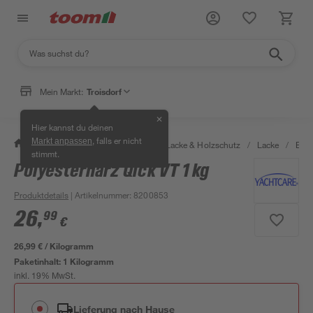
Mein Markt:
Troisdorf
✕
Hier kannst du deinen
, falls er nicht
Markt anpassen
/
Bauen & Renovieren
/
Farben, Lacke & Holzschutz
/
Lacke
/
Boot
stimmt.
Polyesterharz Qick VT 1 kg
Produktdetails
| Artikelnummer
:
8200853
26
,
99
€
26,99 € / Kilogramm
Paketinhalt:
1 Kilogramm
inkl. 19% MwSt.
Lieferung nach Hause