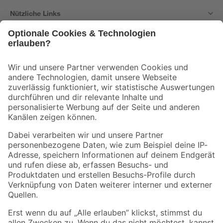
Nützliche Links
Bleib auf dem Laufenden mit unserem Newsletter
Der toom Newsletter: Keine Angebote und Aktionen mehr verpassen!
Zur Newsletter Anmeldung
Folge uns
Zahlungsarten
Versandarten
Sicher einkaufen