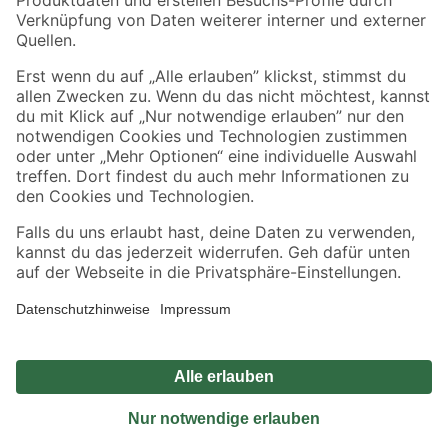
Sicher einkaufen
Jetzt die toom-App herunterladen
Alle Preisangaben in EUR inkl. gesetzl. MwSt.. Die dargestellten Angebote sind unter
Umständen nicht in allen Märkten verfügbar. Die angegebenen Verfügbarkeiten beziehen
sich auf den unter "Mein Markt" ausgewählten toom Baumarkt. Alle Angebote und
Produkte nur solange der Vorrat reicht.
*Paketversand ab 59 € versandkostenfrei, gilt nicht für Artikel mit Speditionsversand, hier
fallen zusätzliche Versandkosten an.
Datenschutz
Privatsphäre
Impressum
AGB
Nutzungsbedingungen
Widerrufsrecht
Vertrag widerrufen
Barrierefreiheit