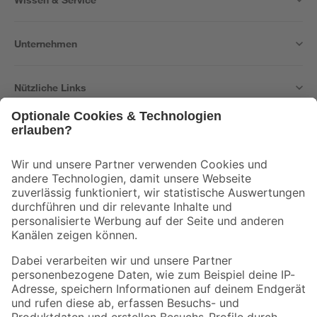
Unternehmen
Nützliche Links
Bleib auf dem Laufenden mit unserem Newsletter
Der toom Newsletter: Keine Angebote und Aktionen mehr verpassen!
Zur Newsletter Anmeldung
Folge uns
Zahlungsarten
Versandarten