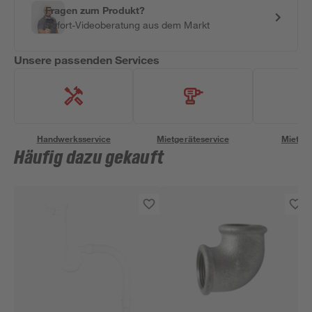
Fragen zum Produkt?
Sofort-Videoberatung aus dem Markt
Unsere passenden Services
Handwerksservice
Mietgeräteservice
Miettra
Häufig dazu gekauft