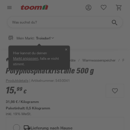
Mein Markt:
Troisdorf
✕
Hier kannst du deinen
, falls er nicht
Markt anpassen
/
Bad & Sanitär
/
Warmwassergeräte
/
Warmwasserspeicher
/
Poly
stimmt.
Polyphosphatkristalle 500 g
Produktdetails
| Artikelnummer
:
5450041
15
,
99
€
31,98 € / Kilogramm
Paketinhalt:
0,5 Kilogramm
inkl. 19% MwSt.
Lieferung nach Hause