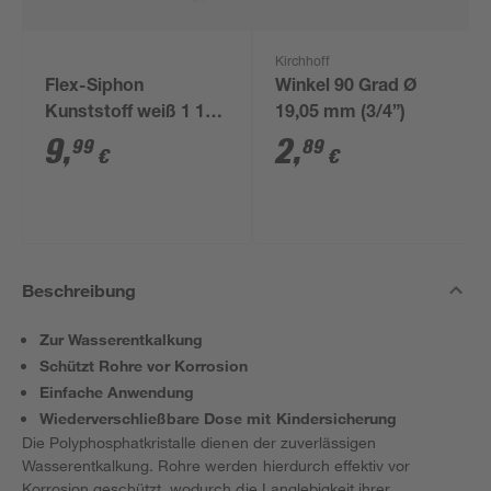
Kirchhoff
Flex-Siphon
Winkel 90 Grad Ø
Kunststoff weiß 1 1/2'
19,05 mm (3/4”)
x 40/50 mm
9
,
2
,
99
89
€
€
Beschreibung
Zur Wasserentkalkung
Schützt Rohre vor Korrosion
Einfache Anwendung
Wiederverschließbare Dose mit Kindersicherung
Die Polyphosphatkristalle dienen der zuverlässigen
Wasserentkalkung. Rohre werden hierdurch effektiv vor
Korrosion geschützt, wodurch die Langlebigkeit ihrer