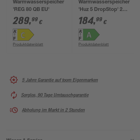
Warmwasserspeicher
Warmwasserspeicher
'REG 80 QB EU'
'Huz 5 DropStop' 2
kW
289
,
184
,
99
99
€
€
Produktdatenblatt
Produktdatenblatt
5 Jahre Garantie auf toom Eigenmarken
Sorglos, 90 Tage Umtauschgarantie
Abholung im Markt in 2 Stunden
Wissen & Service