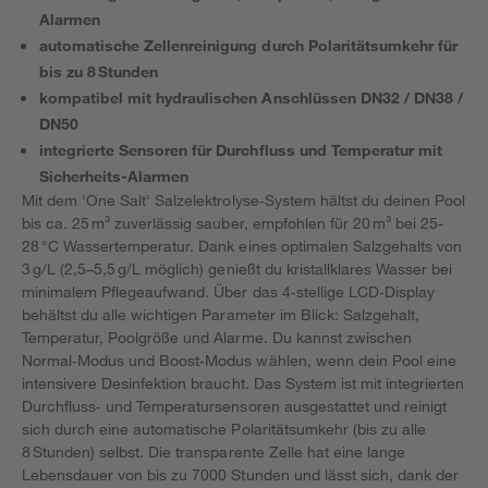
Alarmen
automatische Zellenreinigung durch Polaritätsumkehr für
bis zu 8 Stunden
kompatibel mit hydraulischen Anschlüssen DN32 / DN38 /
DN50
integrierte Sensoren für Durchfluss und Temperatur mit
Sicherheits-Alarmen
Mit dem 'One Salt' Salzelektrolyse‑System hältst du deinen Pool
bis ca. 25 m³ zuverlässig sauber, empfohlen für 20 m³ bei 25-
28 °C Wassertemperatur. Dank eines optimalen Salzgehalts von
3 g/L (2,5–5,5 g/L möglich) genießt du kristallklares Wasser bei
minimalem Pflegeaufwand. Über das 4‑stellige LCD‑Display
behältst du alle wichtigen Parameter im Blick: Salzgehalt,
Temperatur, Poolgröße und Alarme. Du kannst zwischen
Normal‑Modus und Boost‑Modus wählen, wenn dein Pool eine
intensivere Desinfektion braucht. Das System ist mit integrierten
Durchfluss‑ und Temperatursensoren ausgestattet und reinigt
sich durch eine automatische Polaritätsumkehr (bis zu alle
8 Stunden) selbst. Die transparente Zelle hat eine lange
Lebensdauer von bis zu 7000 Stunden und lässt sich, dank der