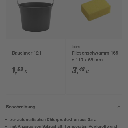
toom
Baueimer 12 l
Fliesenschwamm 165
x 110 x 65 mm
1
,
3
,
69
49
€
€
Beschreibung
zur automatischen Chlorproduktion aus Salz
mit Anzeige von Salzgehalt, Temperatur, Poolgröße und