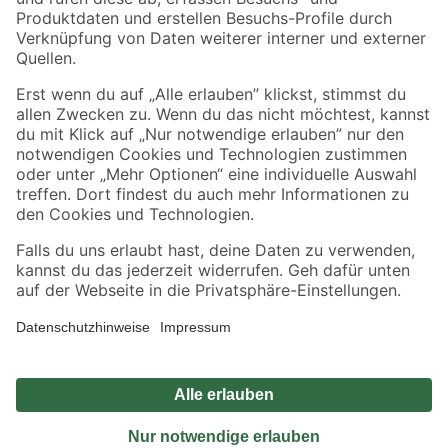
Sicher einkaufen
Jetzt die toom-App herunterladen
Alle Preisangaben in EUR inkl. gesetzl. MwSt.. Die dargestellten Angebote sind unter
Umständen nicht in allen Märkten verfügbar. Die angegebenen Verfügbarkeiten beziehen
sich auf den unter "Mein Markt" ausgewählten toom Baumarkt. Alle Angebote und
Produkte nur solange der Vorrat reicht.
*Paketversand ab 59 € versandkostenfrei, gilt nicht für Artikel mit Speditionsversand, hier
fallen zusätzliche Versandkosten an.
Datenschutz
Privatsphäre
Impressum
AGB
Nutzungsbedingungen
Widerrufsrecht
Vertrag widerrufen
Barrierefreiheit