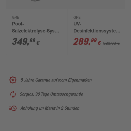
GRE
GRE
Pool-
UV-
Salzelektrolyse‑System
Desinfektionssystem
'One Salt' 9 g/h, für
'C-UV' für Pools bis
349
,
289
,
99
99
€
€
329,99 €
Pools bis ca. 50 m³
zu 40m²
5 Jahre Garantie auf toom Eigenmarken
Sorglos, 90 Tage Umtauschgarantie
Abholung im Markt in 2 Stunden