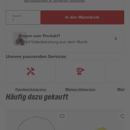
Verfügbarkeit in anderen Märkten
Anzahl:
In den Warenkorb
Fragen zum Produkt?
Sofort-Videoberatung aus dem Markt
Unsere passenden Services
Handwerksservice
Mietgeräteservice
Miettra
Häufig dazu gekauft