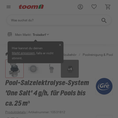
Mein Markt:
Troisdorf
✕
Hier kannst du deinen
, falls er nicht
Markt anpassen
/
Garten & Freizeit
/
Pools & Poolzubehör
/
Poolreinigung & Poolpfle
stimmt.
+
4
Pool-Salzelektrolyse‑System
'One Salt' 4 g/h, für Pools bis
ca. 25 m³
Produktdetails
| Artikelnummer
:
10531812